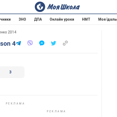
учники
ЗНО
ДПА
Онлайн уроки
НМТ
Моя їдаль
ченко 2014
sson 4
3