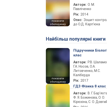
Автори:
О. М.
Павліченко
Рік:
2014
Опис:
Зошит-контро
показати
до О.Д. Карп'юка
обкладинку
Найбільш популярні книги
Підручники Біолог
клас
Автори:
Р.В. Шаламо
Г.А. Носов, О.А.
Литовченко, М.С.
Каліберда
показати
Рік:
2017
обкладинку
ГДЗ Фізика 8 клас
Автори:
В. Г. Бар’яхт
Ф. Я. Божинова, О. О.
Кірюхіна, С. О. Довги