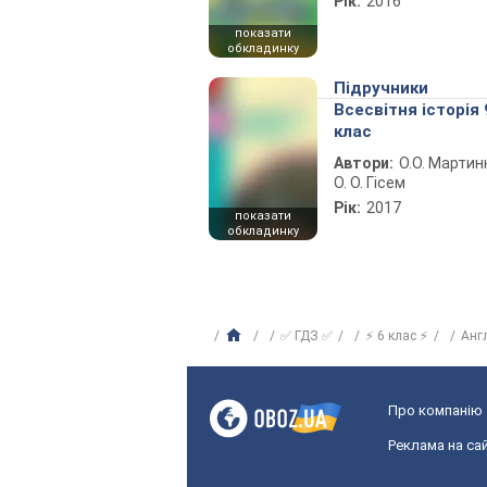
Рік:
2016
показати
обкладинку
Підручники
Всесвітня історія 
клас
Автори:
О.О. Мартин
О. О. Гісем
Рік:
2017
показати
обкладинку
✅ ГДЗ ✅
⚡ 6 клас ⚡
Анг
Про компанію
Реклама на сай