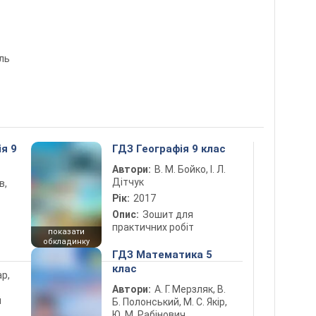
ль
ія 9
ГДЗ Географія 9 клас
Автори:
В. М. Бойко, І. Л.
Дітчук
в,
Рік:
2017
Опис:
Зошит для
практичних робіт
показати
обкладинку
ГДЗ Математика 5
клас
ар,
Автори:
А. Г. Мерзляк, В.
й
Б. Полонський, М. С. Якір,
Ю. М. Рабінович