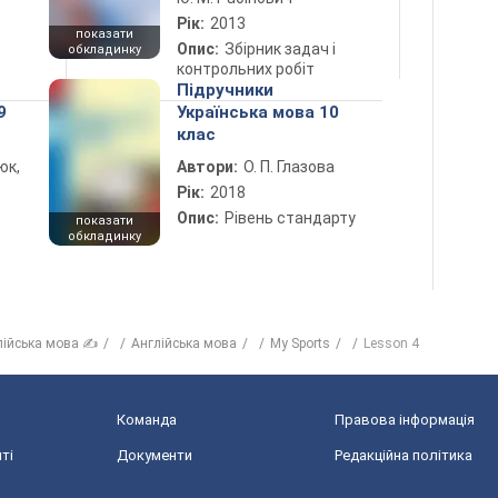
Рік:
2013
показати
Опис:
Збірник задач і
обкладинку
контрольних робіт
Підручники
9
Українська мова 10
клас
юк,
Автори:
О. П. Глазова
Рік:
2018
Опис:
Рівень стандарту
показати
обкладинку
лійська мова ✍
Англійська мова
My Sports
Lesson 4
Команда
Правова інформація
ті
Документи
Редакційна політика