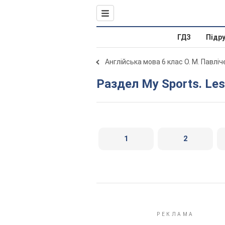
ГДЗ
Підр
Англійська мова 6 клас О. М. Павлі
Раздел My Sports. Le
1
2