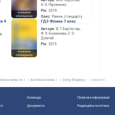
Автори:
М.А. Нерсісян,
т
А. О. Піроженко
Рік:
2019
показати
обкладинку
Опис:
Рівень стандарту
ія 9
ГДЗ Фізика 7 клас
Автори:
В. Г. Бар’яхтар,
Ф. Я. Божинова, С. О.
в,
Довгий
Рік:
2015
показати
обкладинку
лійська мова ✍
Англійська мова
Going Shopping
Lesson 5
Команда
Правова інформація
ті
Документи
Редакційна політика