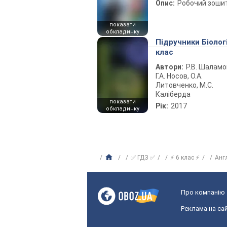
Опис:
Робочий зоши
показати
обкладинку
Підручники Біолог
клас
Автори:
Р.В. Шаламо
Г.А. Носов, О.А.
Литовченко, М.С.
Каліберда
показати
Рік:
2017
обкладинку
✅ ГДЗ ✅
⚡ 6 клас ⚡
Анг
Про компанію
Реклама на сай