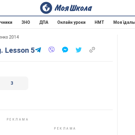
учники
ЗНО
ДПА
Онлайн уроки
НМТ
Моя їдаль
ченко 2014
g. Lesson 5
3