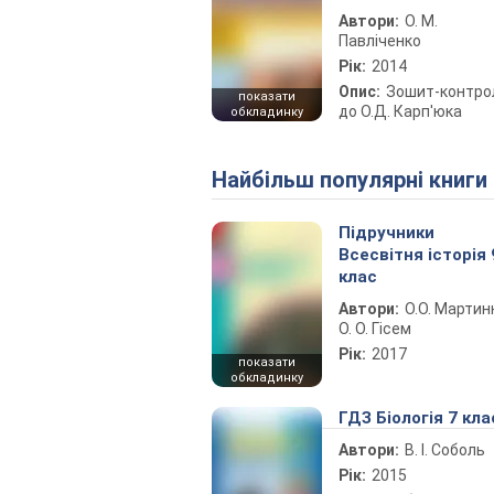
Автори:
О. М.
Павліченко
Рік:
2014
Опис:
Зошит-контро
показати
до О.Д. Карп'юка
обкладинку
Найбільш популярні книги
Підручники
Всесвітня історія 
клас
Автори:
О.О. Мартин
О. О. Гісем
Рік:
2017
показати
обкладинку
ГДЗ Біологія 7 кла
Автори:
В. І. Соболь
Рік:
2015