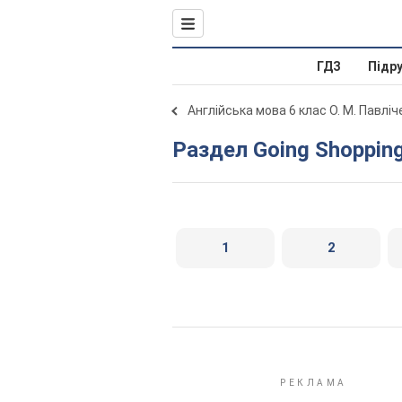
ГДЗ
Підр
Англійська мова 6 клас О. М. Павлі
Раздел Going Shoppin
1
2