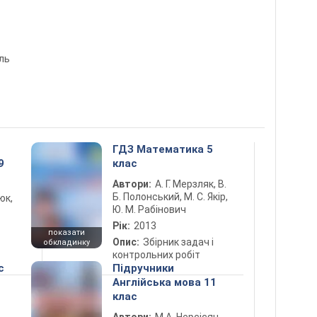
ль
ГДЗ Математика 5
9
клас
Автори:
А. Г. Мерзляк, В.
Б. Полонський, М. С. Якір,
юк,
Ю. М. Рабінович
Рік:
2013
показати
Опис:
Збірник задач і
обкладинку
контрольних робіт
с
Підручники
Англійська мова 11
клас