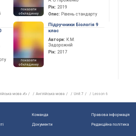
А. О. Піроженко
Рік:
2019
показати
і
обкладинку
Опис:
Рівень стандарту
Підручники Біологія 9
0
клас
Автори:
К.М.
Задорожній
а
Рік:
2017
рту
показати
обкладинку
лійська мова ✍
Англійська мова
Unit 7
Lesson 6
Команда
Правова інформація
ті
Документи
Редакційна політика