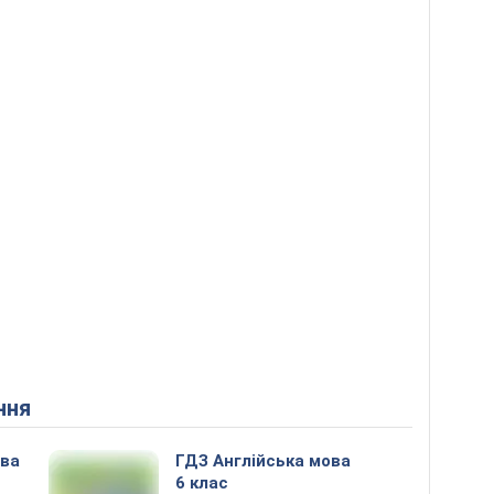
ння
ова
ГДЗ Англійська мова
6 клас