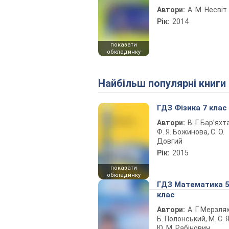
Автори:
А. М. Несвіт
Рік:
2014
показати
обкладинку
Найбільш популярні книги
ГДЗ Фізика 7 клас
Автори:
В. Г. Бар’яхт
Ф. Я. Божинова, С. О.
Довгий
Рік:
2015
показати
обкладинку
ГДЗ Математика 
клас
Автори:
А. Г. Мерзляк
Б. Полонський, М. С. Я
Ю. М. Рабінович