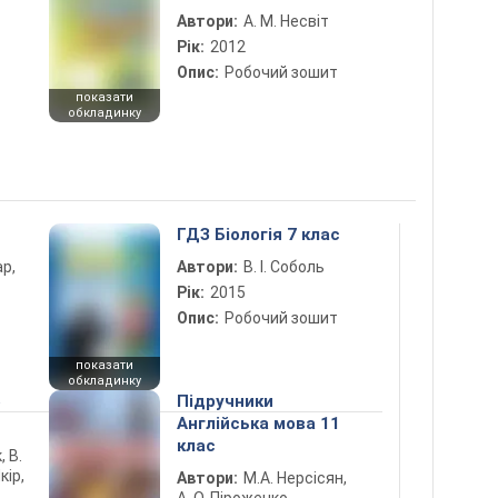
Автори:
А. М. Несвіт
Рік:
2012
Опис:
Робочий зошит
показати
обкладинку
ГДЗ Біологія 7 клас
ар,
Автори:
В. І. Соболь
Рік:
2015
Опис:
Робочий зошит
показати
обкладинку
5
Підручники
Англійська мова 11
клас
, В.
кір,
Автори:
М.А. Нерсісян,