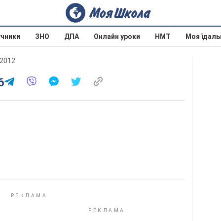
учники
ЗНО
ДПА
Онлайн уроки
НМТ
Моя їдаль
 2012
6