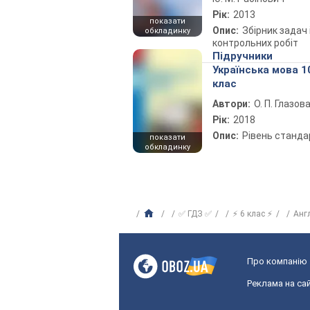
Рік:
2013
показати
Опис:
Збірник задач 
обкладинку
контрольних робіт
Підручники
Українська мова 1
клас
Автори:
О. П. Глазов
Рік:
2018
Опис:
Рівень станда
показати
обкладинку
✅ ГДЗ ✅
⚡ 6 клас ⚡
Анг
Про компанію
Реклама на сай