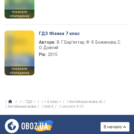
показати
обкладинку
ГДЗ Фізика 7 клас
Автори:
В. Г. Бар’яхтар, Ф. Я. Божинова, С.
О. Довгий
Рік:
2015
показати
обкладинку
✅ ГДЗ ✅
⚡ 6 клас ⚡
Англійська мова ✍
Англійська мова
Unit 6
Lessons 9-10
В начало