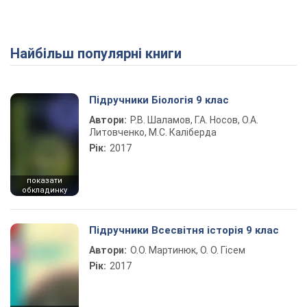
Найбільш популярні книги
Підручники Біологія 9 клас
Автори:
Р.В. Шаламов, Г.А. Носов, О.А.
Литовченко, М.С. Каліберда
Рік:
2017
показати
обкладинку
Підручники Всесвітня історія 9 клас
Автори:
О.О. Мартинюк, О. О. Гісем
Рік:
2017