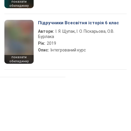
показати
обкладинку
Підручники Всесвітня історія 6 клас
Автори:
І. Я. Щупак, І. О. Піскарьова, О.В.
Бурлака
Рік:
2019
Опис:
Інтегрований курс
показати
обкладинку