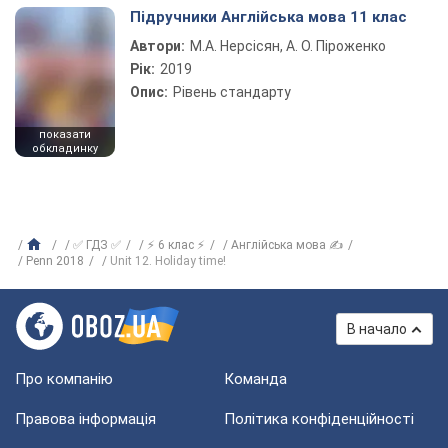
Підручники Англійська мова 11 клас
Автори:
М.А. Нерсісян, А. О. Піроженко
Рік:
2019
Опис:
Рівень стандарту
показати
обкладинку
✅ ГДЗ ✅
⚡ 6 клас ⚡
Англійська мова ✍
Penn 2018
Unit 12. Holiday time!
В начало
Про компанію
Команда
Правова інформація
Політика конфіденційності