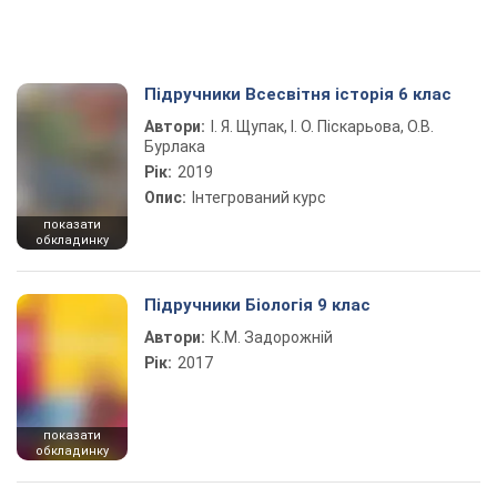
Підручники Всесвітня історія 6 клас
Автори:
І. Я. Щупак, І. О. Піскарьова, О.В.
Бурлака
Рік:
2019
Опис:
Інтегрований курс
показати
обкладинку
Підручники Біологія 9 клас
Автори:
К.М. Задорожній
Рік:
2017
показати
обкладинку