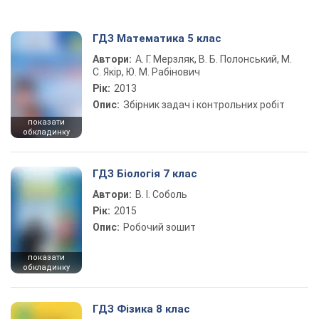
ГДЗ Математика 5 клас
Автори:
А. Г. Мерзляк, В. Б. Полонський, М.
С. Якір, Ю. М. Рабінович
Рік:
2013
Опис:
Збірник задач і контрольних робіт
показати
обкладинку
ГДЗ Біологія 7 клас
Автори:
В. І. Соболь
Рік:
2015
Опис:
Робочий зошит
показати
обкладинку
ГДЗ Фізика 8 клас