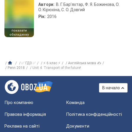
Автори:
В. Г. Бар’яхтар, Ф. Я. Божинова, О.
О. Кірюхіна, С. О. Довгий
Рік:
2016
показати
обкладинку
✅ ГДЗ ✅
⚡ 6 клас ⚡
Англійська мова ✍
Penn 2018
Unit 4. Transport of the future!
В начало
Про компанію
Команда
Правова інформація
Політика конфіденційності
Реклама на сайті
Документи