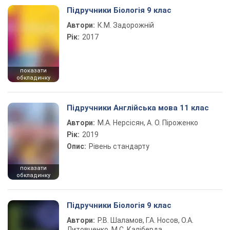
Підручники Біологія 9 клас
Автори:
К.М. Задорожній
Рік:
2017
показати
обкладинку
Підручники Англійська мова 11 клас
Автори:
М.А. Нерсісян, А. О. Піроженко
Рік:
2019
Опис:
Рівень стандарту
показати
обкладинку
Підручники Біологія 9 клас
Автори:
Р.В. Шаламов, Г.А. Носов, О.А.
Литовченко, М.С. Каліберда