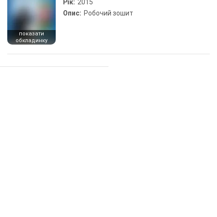
Рік:
2015
Опис:
Робочий зошит
показати
обкладинку