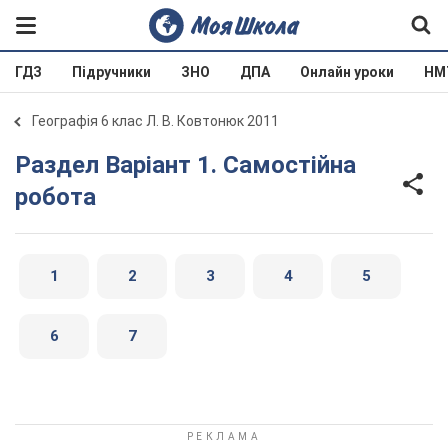
ГДЗ
Підручники
ЗНО
ДПА
Онлайн уроки
НМ
Географія 6 клас Л. В. Ковтонюк 2011
Раздел Варіант 1. Самостійна
робота
1
2
3
4
5
6
7