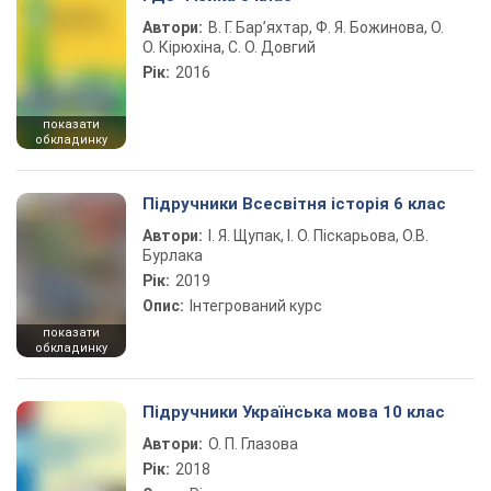
Автори:
В. Г. Бар’яхтар, Ф. Я. Божинова, О.
О. Кірюхіна, С. О. Довгий
Рік:
2016
показати
обкладинку
Підручники Всесвітня історія 6 клас
Автори:
І. Я. Щупак, І. О. Піскарьова, О.В.
Бурлака
Рік:
2019
Опис:
Інтегрований курс
показати
обкладинку
Підручники Українська мова 10 клас
Автори:
О. П. Глазова
Рік:
2018