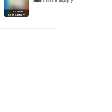
Опис:
Рівень стандарту
показати
обкладинку