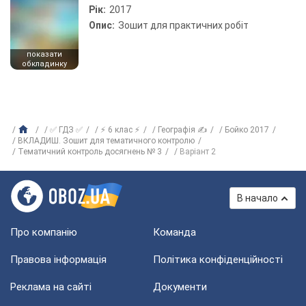
Рік:
2017
Опис:
Зошит для практичних робіт
показати
обкладинку
✅ ГДЗ ✅
⚡ 6 клас ⚡
Географія ✍
Бойко 2017
ВКЛАДИШ. Зошит для тематичного контролю
Тематичний контроль досягнень № 3
Варіант 2
В начало
Про компанію
Команда
Правова інформація
Політика конфіденційності
Реклама на сайті
Документи