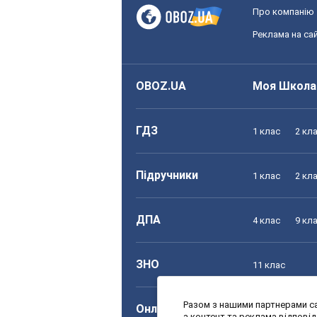
Про компанію
Реклама на сай
OBOZ.UA
Моя Школа
ГДЗ
1 клас
2 кл
Підручники
1 клас
2 кл
ДПА
4 клас
9 кл
ЗНО
11 клас
Разом з нашими партнерами са
Онлайн уроки
1 клас
2 кл
а контент та реклама відпові