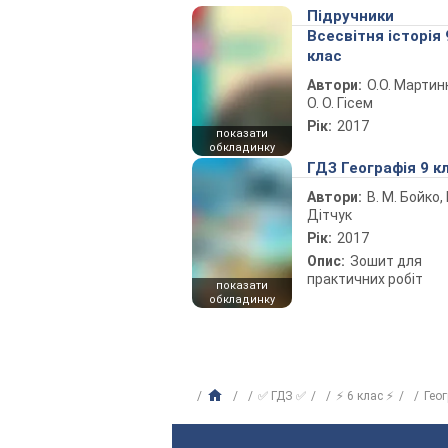
Підручники
Всесвітня історія 
клас
Автори:
О.О. Мартин
О. О. Гісем
Рік:
2017
показати
обкладинку
ГДЗ Географія 9 к
Автори:
В. М. Бойко, І
Дітчук
Рік:
2017
Опис:
Зошит для
практичних робіт
показати
обкладинку
✅ ГДЗ ✅
⚡ 6 клас ⚡
Гео