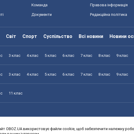
Команда
Правова інформація
ті
Документи
Редакційна політика
Світ
Спорт
Суспільство
Всі новини
Новини ос
ас
3 клас
4 клас
5 клас
6 клас
7 клас
8 клас
9 клас
ас
3 клас
4 клас
5 клас
6 клас
7 клас
8 клас
9 клас
ас
11 клас
йт OBOZ.UA використовує файли cookie, щоб забезпечити належну робот
ас
3 клас
4 клас
5 клас
6 клас
7 клас
8 клас
9 клас
дали вашим інтересам.