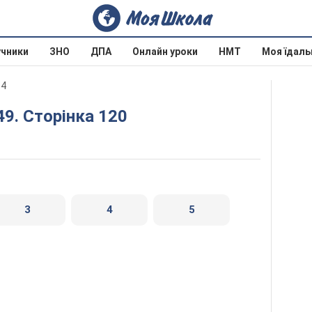
учники
ЗНО
ДПА
Онлайн уроки
НМТ
Моя їдаль
14
49. Сторінка 120
3
4
5