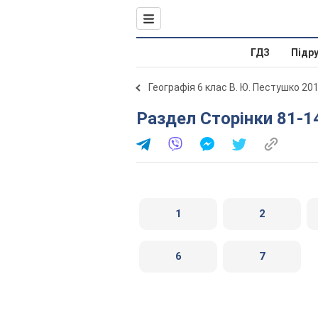
ГДЗ
Підр
Географія 6 клас В. Ю. Пестушко 20
Раздел Сторінки 81-1
1
2
6
7