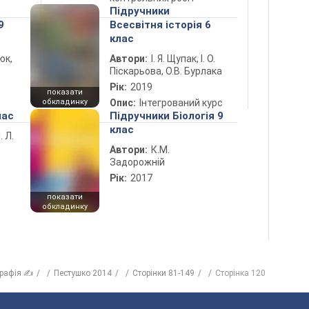
Підручники
9
Всесвітня історія 6
клас
юк,
Автори:
І. Я. Щупак, І. О.
Піскарьова, О.В. Бурлака
Рік:
2019
показати
обкладинку
Опис:
Інтегрований курс
лас
Підручники Біологія 9
клас
. Л.
Автори:
К.М.
Задорожній
Рік:
2017
показати
обкладинку
графія ✍
Пестушко 2014
Сторінки 81-149
Сторінка 120