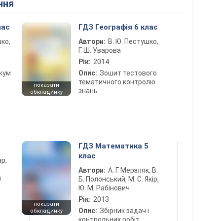
ння
лас
ГДЗ Географія 6 клас
шко,
Автори:
В. Ю. Пестушко,
Г. Ш. Уварова
Рік:
2014
кум
Опис:
Зошит тестового
тематичного контролю
показати
знань
обкладинку
ГДЗ Математика 5
клас
ар,
Автори:
А. Г. Мерзляк, В.
й
Б. Полонський, М. С. Якір,
Ю. М. Рабінович
Рік:
2013
показати
Опис:
Збірник задач і
обкладинку
контрольних робіт