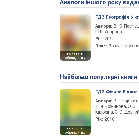
Аналоги іншого року вида
ГДЗ Географія 6 к
Автори:
В. Ю. Песту
Г. Ш. Уварова
Рік:
2014
Опис:
Зошит-практи
показати
обкладинку
Найбільш популярні книги
ГДЗ Фізика 8 клас
Автори:
В. Г. Бар’яхт
Ф. Я. Божинова, О. О.
Кірюхіна, С. О. Довги
Рік:
2016
показати
обкладинку