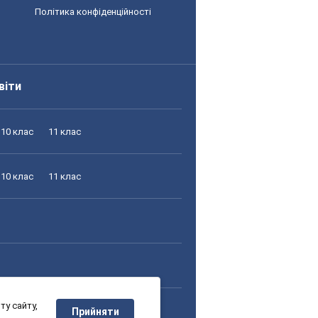
Політика конфіденційності
віти
10 клас
11 клас
10 клас
11 клас
у сайту,
10 клас
11 клас
Прийняти