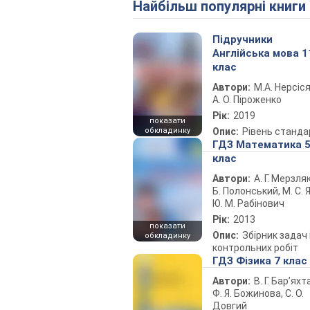
Найбільш популярні книги
Підручники
Англійська мова 1
клас
Автори:
М.А. Нерсіся
А. О. Піроженко
Рік:
2019
показати
обкладинку
Опис:
Рівень станда
ГДЗ Математика 
клас
Автори:
А. Г. Мерзляк
Б. Полонський, М. С. Я
Ю. М. Рабінович
Рік:
2013
показати
Опис:
Збірник задач 
обкладинку
контрольних робіт
ГДЗ Фізика 7 клас
Автори:
В. Г. Бар’яхт
Ф. Я. Божинова, С. О.
Довгий