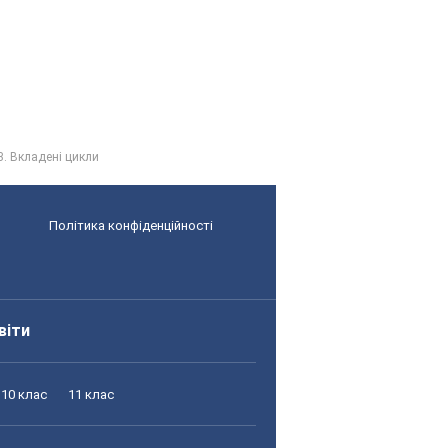
3. Вкладені цикли
Політика конфіденційності
віти
10 клас
11 клас