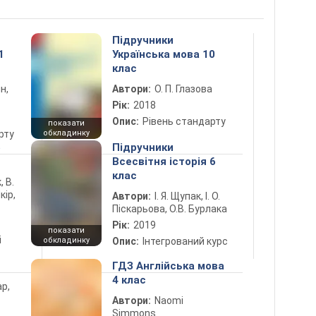
Підручники
1
Українська мова 10
клас
н,
Автори:
О. П. Глазова
Рік:
2018
Опис:
Рівень стандарту
показати
рту
обкладинку
5
Підручники
Всесвітня історія 6
клас
, В.
кір,
Автори:
І. Я. Щупак, І. О.
Піскарьова, О.В. Бурлака
Рік:
2019
показати
і
обкладинку
Опис:
Інтегрований курс
ГДЗ Англійська мова
4 клас
ар,
Автори:
Naomi
Simmons