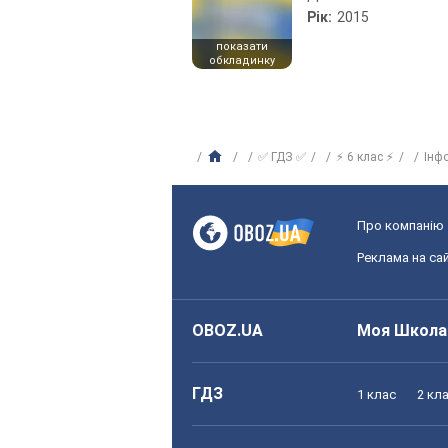
Рік:
2015
показати
обкладинку
✅ ГДЗ ✅
⚡ 6 клас ⚡
Інф
Про компанію
Реклама на сай
OBOZ.UA
Моя Школа
ГДЗ
1 клас
2 кл