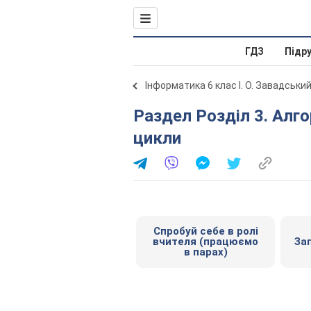
ГДЗ
Підр
Інформатика 6 клас І. О. Завадськи
Раздел Розділ 3. Алгоритми та програми. 13. Вкладені
цикли
Спробуй себе в ролі
вчителя (працюємо
За
в парах)