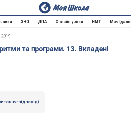
учники
ЗНО
ДПА
Онлайн уроки
НМТ
Моя їдаль
й 2019
питання-відповіді