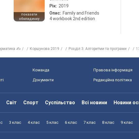
Рік:
2019
Опис:
Family and Friends
показати
4 workbook 2nd edition
обкладинку
орматика ✍
Коршунова 2019
Розділ 3. Алгоритми та програми
1
Команда
Правова інформація
ті
Документи
Редакційна політика
Світ
Спорт
Суспільство
Всі новини
Новини ос
ас
3 клас
4 клас
5 клас
6 клас
7 клас
8 клас
9 клас