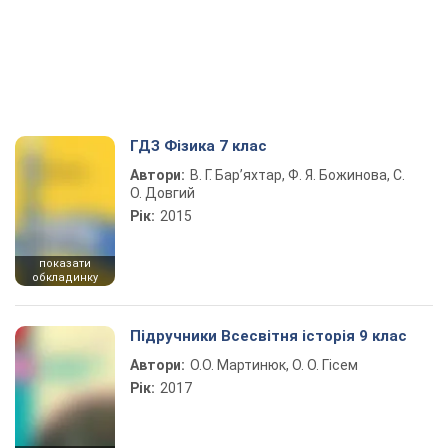
ГДЗ Фізика 7 клас
Автори:
В. Г. Бар’яхтар, Ф. Я. Божинова, С.
О. Довгий
Рік:
2015
показати
обкладинку
Підручники Всесвітня історія 9 клас
Автори:
О.О. Мартинюк, О. О. Гісем
Рік:
2017