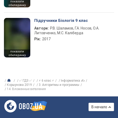
показати
обкладинку
Підручники Біологія 9 клас
Автори:
Р.В. Шаламов, Г.А. Носов, О.А.
Литовченко, М.С. Каліберда
Рік:
2017
показати
обкладинку
✅ ГДЗ ✅
⚡ 6 клас ⚡
Інформатика ✍
Коршунова 2019
3. Алгоритмы и программы
14. Вложенные ветвления
В начало