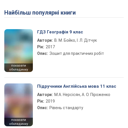
Найбільш популярні книги
Play Video
ГДЗ Географія 9 клас
Автори:
В. М. Бойко, І. Л. Дітчук
Рік:
2017
Опис:
Зошит для практичних робіт
показати
обкладинку
Підручники Англійська мова 11 клас
Автори:
М.А. Нерсісян, А. О. Піроженко
Рік:
2019
Опис:
Рівень стандарту
показати
обкладинку