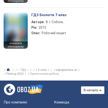
обкладинку
ГДЗ Біологія 7 клас
Автори:
В. І. Соболь
Рік:
2015
Опис:
Робочий зошит
показати
обкладинку
✅ ГДЗ ✅
⚡ 6 клас ⚡
Інформатика ✍
Рівкінд 2020
Практические работы
В начало
Про компанію
Команда