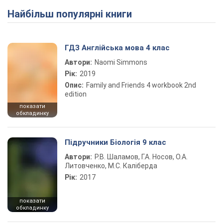
Найбільш популярні книги
Play Video
ГДЗ Англійська мова 4 клас
Автори:
Naomi Simmons
Рік:
2019
Опис:
Family and Friends 4 workbook 2nd
edition
показати
обкладинку
Підручники Біологія 9 клас
Автори:
Р.В. Шаламов, Г.А. Носов, О.А.
Литовченко, М.С. Каліберда
Рік:
2017
показати
обкладинку