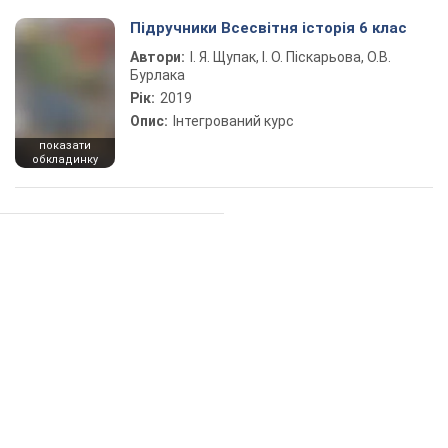
Підручники Всесвітня історія 6 клас
Автори:
І. Я. Щупак, І. О. Піскарьова, О.В.
Бурлака
Рік:
2019
Опис:
Інтегрований курс
показати
обкладинку