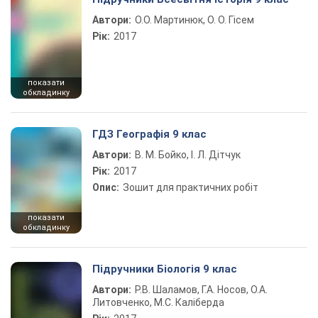
Автори:
О.О. Мартинюк, О. О. Гісем
Рік:
2017
показати
обкладинку
ГДЗ Географія 9 клас
Автори:
В. М. Бойко, І. Л. Дітчук
Рік:
2017
Опис:
Зошит для практичних робіт
показати
обкладинку
Підручники Біологія 9 клас
Автори:
Р.В. Шаламов, Г.А. Носов, О.А.
Литовченко, М.С. Каліберда