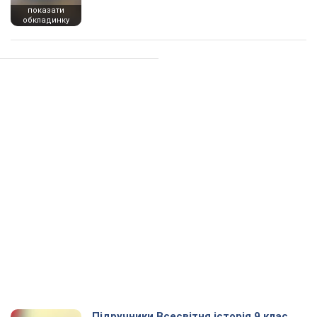
показати
обкладинку
Підручники Всесвітня історія 9 клас