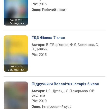
Рік:
2015
Опис:
Робочий зошит
показати
обкладинку
ГДЗ Фізика 7 клас
Автори:
В. Г. Бар’яхтар, Ф. Я. Божинова, С.
О. Довгий
Рік:
2015
показати
обкладинку
Підручники Всесвітня історія 6 клас
Автори:
І. Я. Щупак, І. О. Піскарьова, О.В.
Бурлака
Рік:
2019
Опис:
Інтегрований курс