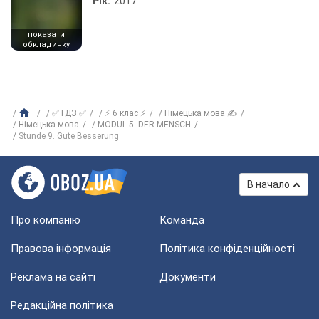
Рік:
2017
показати
обкладинку
✅ ГДЗ ✅
⚡ 6 клас ⚡
Німецька мова ✍
Німецька мова
MODUL 5. DER MENSCH
Stunde 9. Gute Besserung
В начало
Про компанію
Команда
Правова інформація
Політика конфіденційності
Реклама на сайті
Документи
Редакційна політика