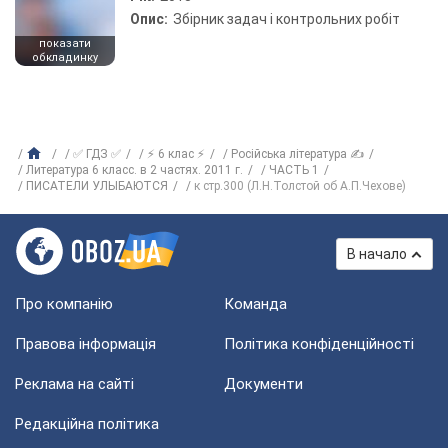
Опис:
Збірник задач і контрольних робіт
показати
обкладинку
✅ ГДЗ ✅
⚡ 6 клас ⚡
Російська література ✍
Литература 6 класс. в 2 частях. 2011 г.
ЧАСТЬ 1
ПИСАТЕЛИ УЛЫБАЮТСЯ
к стр.300 (Л.Н.Толстой об А.П.Чехове)
В начало
Про компанію
Команда
Правова інформація
Політика конфіденційності
Реклама на сайті
Документи
Редакційна політика