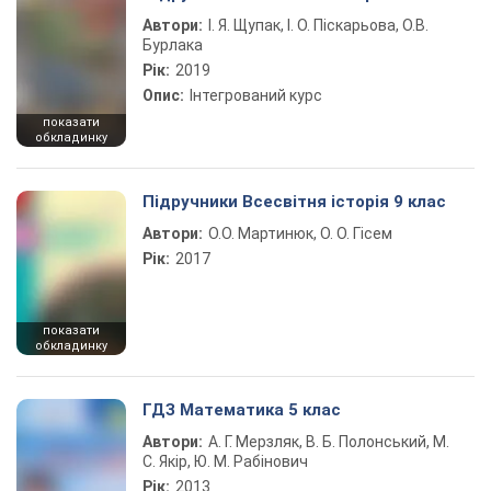
Автори:
І. Я. Щупак, І. О. Піскарьова, О.В.
Бурлака
Рік:
2019
Опис:
Інтегрований курс
показати
обкладинку
Підручники Всесвітня історія 9 клас
Автори:
О.О. Мартинюк, О. О. Гісем
Рік:
2017
показати
обкладинку
ГДЗ Математика 5 клас
Автори:
А. Г. Мерзляк, В. Б. Полонський, М.
С. Якір, Ю. М. Рабінович
Рік:
2013