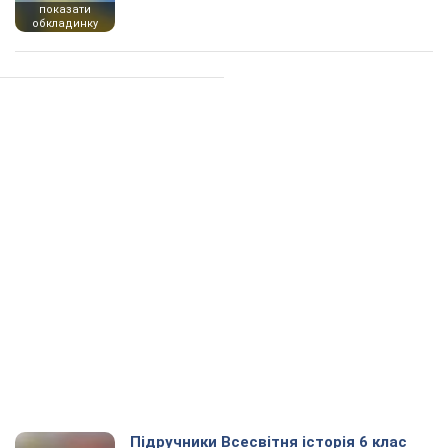
показати
обкладинку
Підручники Всесвітня історія 6 клас