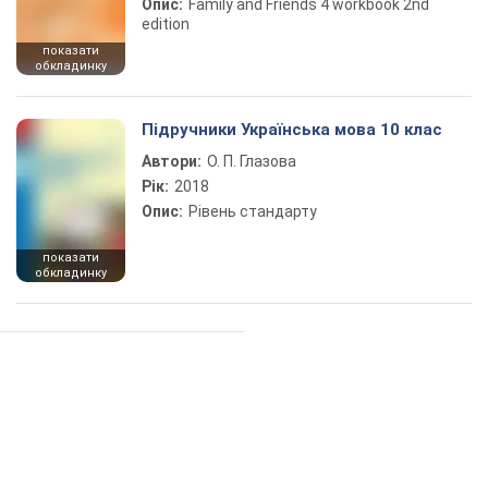
Опис:
Family and Friends 4 workbook 2nd
edition
показати
обкладинку
Підручники Українська мова 10 клас
Автори:
О. П. Глазова
Рік:
2018
Опис:
Рівень стандарту
показати
обкладинку