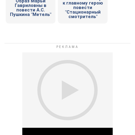
Образ Марьи
к главному герою
Гавриловны в
повести
повести А.С.
"Стационарный
Пушкина "Метель"
смотритель"