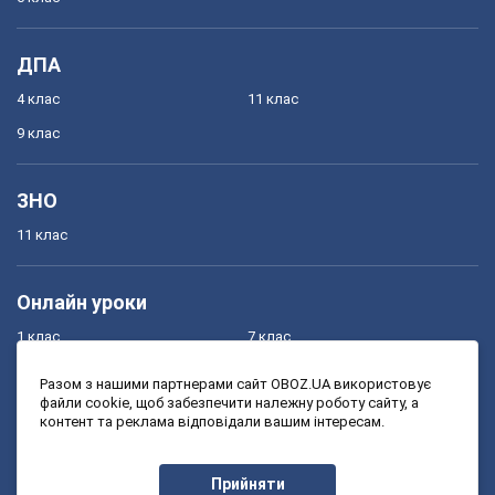
ДПА
4 клас
11 клас
9 клас
ЗНО
11 клас
Онлайн уроки
1 клас
7 клас
2 клас
8 клас
Разом з нашими партнерами сайт OBOZ.UA використовує
файли cookie, щоб забезпечити належну роботу сайту, а
3 клас
9 клас
контент та реклама відповідали вашим інтересам.
4 клас
10 клас
5 клас
11 клас
Прийняти