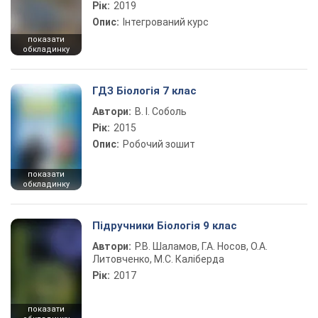
Рік:
2019
Опис:
Інтегрований курс
показати
обкладинку
ГДЗ Біологія 7 клас
Автори:
В. І. Соболь
Рік:
2015
Опис:
Робочий зошит
показати
обкладинку
Підручники Біологія 9 клас
Автори:
Р.В. Шаламов, Г.А. Носов, О.А.
Литовченко, М.С. Каліберда
Рік:
2017
показати