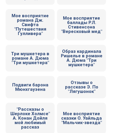
Мое восприятие
Мое восприятие
романа Дж.
баллады Р.Л.
Свифта
Стивенсона
"Путешествия
"Вересковый мед"
Гулливера"
Образ кардинала
Три мушкетера в
Ришелье в романе
романе А. Дюма
А. Дюма "Три
"Три мушкетера"
мушкетера"
Отзывы о
Подвиги барона
рассказе Э. По
Мюнхгаузена
"Лягушонок"
"Рассказы о
Шерлоке Холмсе"
Мое восприятие
А. Конан Дойля
сказки О. Уайльда
мой любимый
"Мальчик-звезда"
рассказ