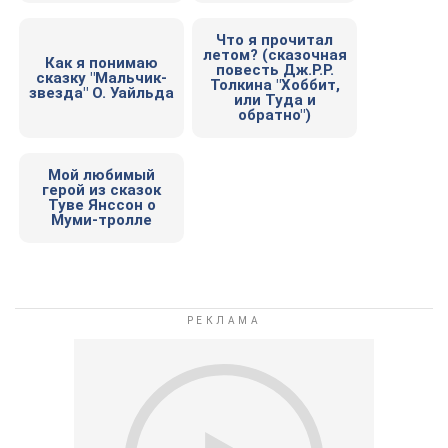
Что я прочитал
летом? (сказочная
Как я понимаю
повесть Дж.Р.Р.
сказку "Мальчик-
Толкина "Хоббит,
звезда" О. Уайльда
или Туда и
обратно")
Мой любимый
герой из сказок
Туве Янссон о
Муми-тролле