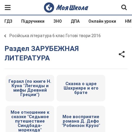
ГДЗ
Підручники
ЗНО
ДПА
Онлайн уроки
НМ
Російська література 6 клас Готові твори 2016
Раздел ЗАРУБЕЖНАЯ
ЛИТЕРАТУРА
Геракл (по книге Н.
Сказка о царе
Куна "Легенды и
Шахрияре и его
мифы Древней
брате
Греции")
Мое отношение к
сказке "Седьмое
Мое восприятие
путешествие
романа Д. Дефо
Синдбада-
"Робинзон Крузо"
морехода"