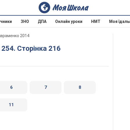
учники
ЗНО
ДПА
Онлайн уроки
НМТ
Моя їдаль
 Авраменко 2014
- 254. Сторінка 216
6
7
8
11