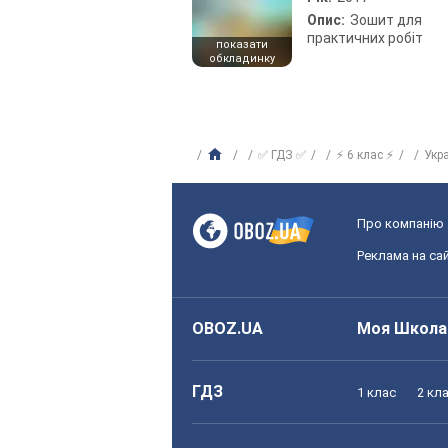
Опис:
Зошит для
практичних робіт
показати
обкладинку
✅ ГДЗ ✅
⚡ 6 клас ⚡
Укр
Про компанію
Реклама на сай
OBOZ.UA
Моя Школа
ГДЗ
1 клас
2 кл