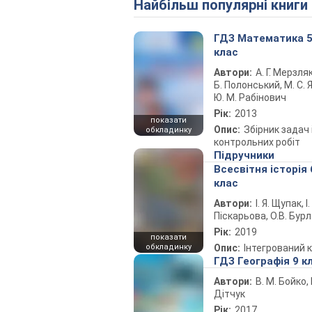
Найбільш популярні книги
ГДЗ Математика 
клас
Автори:
А. Г. Мерзляк
Б. Полонський, М. С. Я
Ю. М. Рабінович
Рік:
2013
показати
Опис:
Збірник задач 
обкладинку
контрольних робіт
Підручники
Всесвітня історія 
клас
Автори:
І. Я. Щупак, І.
Піскарьова, О.В. Бур
Рік:
2019
показати
обкладинку
Опис:
Інтегрований 
ГДЗ Географія 9 к
Автори:
В. М. Бойко, І
Дітчук
Рік:
2017