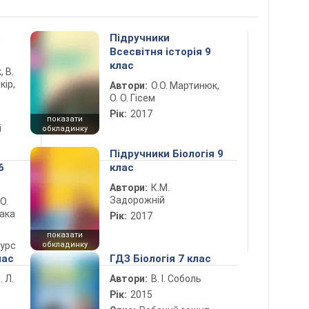
5
Підручники
Всесвітня історія 9
клас
, В.
кір,
Автори:
О.О. Мартинюк,
О. О. Гісем
Рік:
2017
показати
і
обкладинку
Підручники Біологія 9
6
клас
Автори:
К.М.
Задорожній
 О.
лака
Рік:
2017
показати
курс
обкладинку
лас
ГДЗ Біологія 7 клас
. Л.
Автори:
В. І. Соболь
Рік:
2015