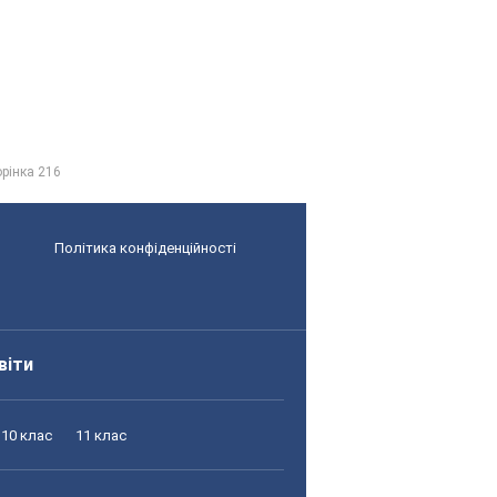
орінка 216
Політика конфіденційності
віти
10 клас
11 клас