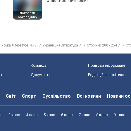
Опис:
Робочий зошит
показати
обкладинку
аїнська література ✍
Українська література
Сторінки 200 - 254
Ст
Команда
Правова інформація
ті
Документи
Редакційна політика
Світ
Спорт
Суспільство
Всі новини
Новини ос
ас
3 клас
4 клас
5 клас
6 клас
7 клас
8 клас
9 клас