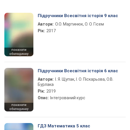
Підручники Всесвітня історія 9 клас
Автори:
О.О. Мартинюк, О. О. Гісем
Рік:
2017
показати
обкладинку
Підручники Всесвітня історія 6 клас
Автори:
І. Я. Щупак, І. О. Піскарьова, О.В.
Бурлака
Рік:
2019
Опис:
Інтегрований курс
показати
обкладинку
ГДЗ Математика 5 клас