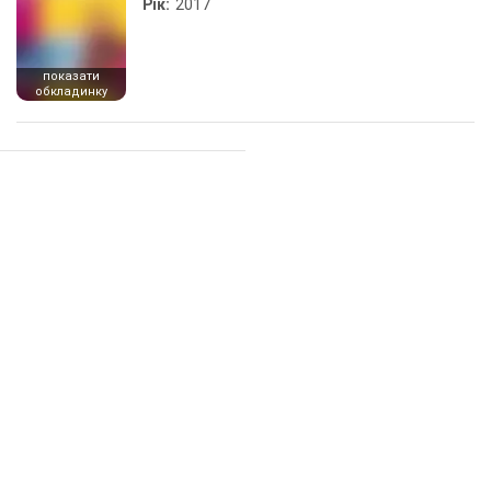
Рік:
2017
показати
обкладинку