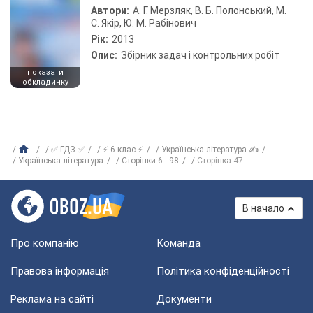
Автори:
А. Г. Мерзляк, В. Б. Полонський, М.
С. Якір, Ю. М. Рабінович
Рік:
2013
Опис:
Збірник задач і контрольних робіт
показати
обкладинку
✅ ГДЗ ✅
⚡ 6 клас ⚡
Українська література ✍
Українська література
Сторінки 6 - 98
Сторінка 47
В начало
Про компанію
Команда
Правова інформація
Політика конфіденційності
Реклама на сайті
Документи