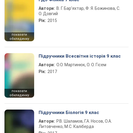
Автори:
В. Г. Бар’яхтар, Ф. Я. Божинова, С.
О. Довгий
Рік:
2015
показати
обкладинку
Підручники Всесвітня історія 9 клас
Автори:
О.О. Мартинюк, О. О. Гісем
Рік:
2017
показати
обкладинку
Підручники Біологія 9 клас
Автори:
Р.В. Шаламов, Г.А. Носов, О.А.
Литовченко, М.С. Каліберда