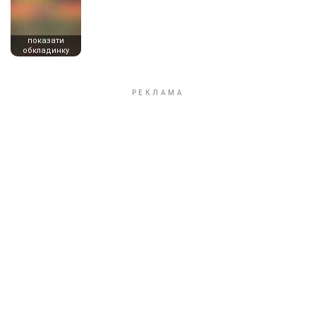
показати
обкладинку