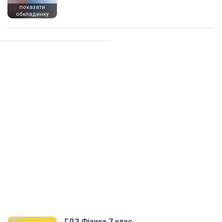
показати
обкладинку
ГДЗ Фізика 7 клас