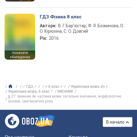
ГДЗ Фізика 8 клас
Автори:
В. Г. Бар’яхтар, Ф. Я. Божинова, О.
О. Кірюхіна, С. О. Довгий
Рік:
2016
показати
обкладинку
✅ ГДЗ ✅
⚡ 6 клас ⚡
Українська мова ✍
Українська мова, 6 клас
ІМЕННИК
§ 27. Іменник як частина мови: загальне значення, морфологічні
ознаки, синтаксична роль
В начало