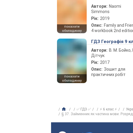
Автори:
Naomi
Simmons
Рік:
2019
Опис:
Family and Fri
показати
4 workbook 2nd editio
обкладинку
ГДЗ Географія 9 к
Автори:
В. М. Бойко, І
Дітчук
Рік:
2017
Опис:
Зошит для
практичних робіт
показати
обкладинку
✅ ГДЗ ✅
⚡ 6 клас ⚡
Укр
§ 37. Займенник як частина мови. Розря