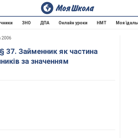
учники
ЗНО
ДПА
Онлайн уроки
НМТ
Моя їдаль
а 2006
ників за значенням