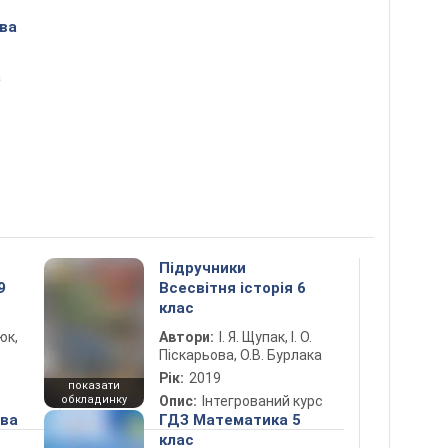
ова
а
Підручники
9
Всесвітня історія 6
клас
юк,
Автори:
І. Я. Щупак, І. О.
Піскарьова, О.В. Бурлака
Рік:
2019
показати
обкладинку
Опис:
Інтегрований курс
ова
ГДЗ Математика 5
клас