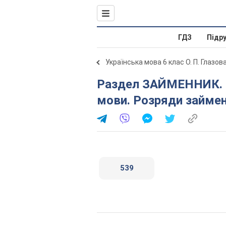
ГДЗ
Підр
Українська мова 6 клас О. П. Глазов
Раздел ЗАЙМЕННИК. § 37. Займенник як частина
мови. Розряди займен
539