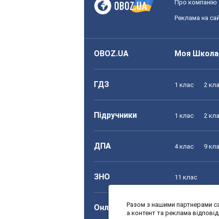
Про компанію
Реклама на сай
OBOZ.UA
Моя Школа
ГДЗ
1 клас
2 кл
Підручники
1 клас
2 кл
ДПА
4 клас
9 кл
ЗНО
11 клас
Разом з нашими партнерами са
Онлайн уроки
1 клас
2 кл
а контент та реклама відпові