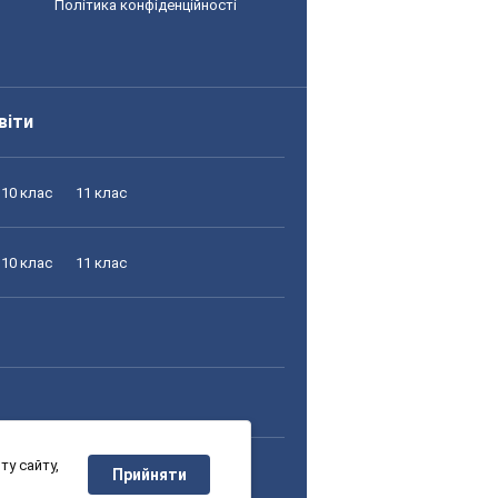
Політика конфіденційності
віти
10 клас
11 клас
10 клас
11 клас
у сайту,
10 клас
11 клас
Прийняти