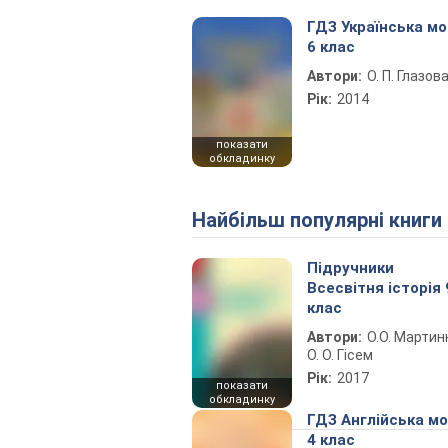
ГДЗ Українська м
6 клас
Автори:
О. П. Глазов
Рік:
2014
показати
обкладинку
Найбільш популярні книги
Підручники
Всесвітня історія 
клас
Автори:
О.О. Мартин
О. О. Гісем
Рік:
2017
показати
обкладинку
ГДЗ Англійська м
4 клас