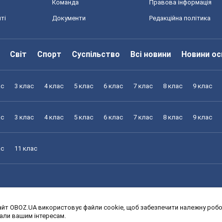
Команда
Правова інформація
ті
Документи
Редакційна політика
Світ
Спорт
Суспільство
Всі новини
Новини ос
ас
3 клас
4 клас
5 клас
6 клас
7 клас
8 клас
9 клас
ас
3 клас
4 клас
5 клас
6 клас
7 клас
8 клас
9 клас
ас
11 клас
йт OBOZ.UA використовує файли cookie, щоб забезпечити належну робот
ас
3 клас
4 клас
5 клас
6 клас
7 клас
8 клас
9 клас
дали вашим інтересам.