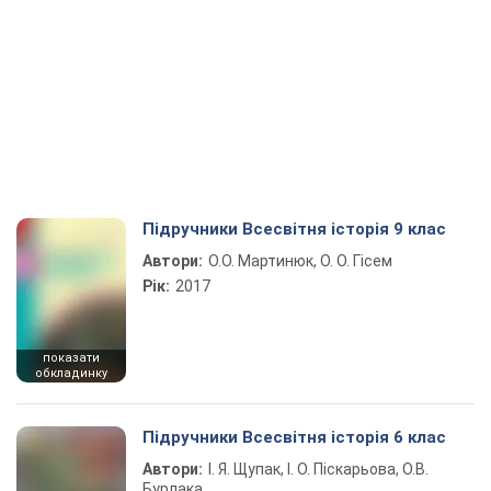
Підручники Всесвітня історія 9 клас
Автори:
О.О. Мартинюк, О. О. Гісем
Рік:
2017
показати
обкладинку
Підручники Всесвітня історія 6 клас
Автори:
І. Я. Щупак, І. О. Піскарьова, О.В.
Бурлака