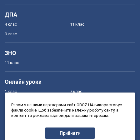
ДПА
4 клас
11 клас
9 клас
ЗНО
11 клас
Онлайн уроки
1 клас
7 клас
2 клас
8 клас
Разом з нашими партнерами сайт OBOZ.UA використовує
файли cookie, щоб забезпечити належну роботу сайту, а
3 клас
9 клас
контент та реклама відповідали вашим інтересам.
4 клас
10 клас
5 клас
11 клас
Прийняти
6 клас