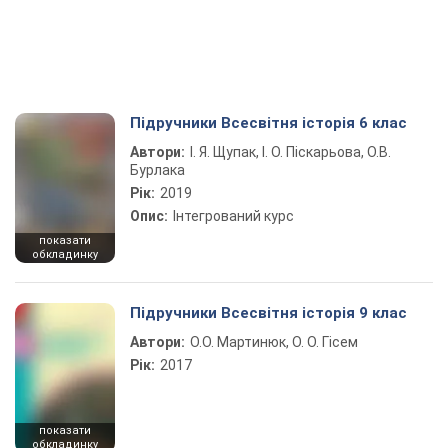
Підручники Всесвітня історія 6 клас
Автори:
І. Я. Щупак, І. О. Піскарьова, О.В.
Бурлака
Рік:
2019
Опис:
Інтегрований курс
показати
обкладинку
Підручники Всесвітня історія 9 клас
Автори:
О.О. Мартинюк, О. О. Гісем
Рік:
2017
показати
обкладинку