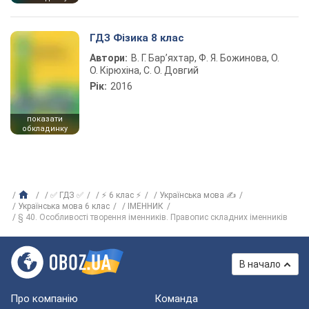
ГДЗ Фізика 8 клас
Автори:
В. Г. Бар’яхтар, Ф. Я. Божинова, О.
О. Кірюхіна, С. О. Довгий
Рік:
2016
показати
обкладинку
✅ ГДЗ ✅
⚡ 6 клас ⚡
Українська мова ✍
Українська мова 6 клас
ІМЕННИК
§ 40. Особливості творення іменників. Правопис складних іменників
В начало
Про компанію
Команда