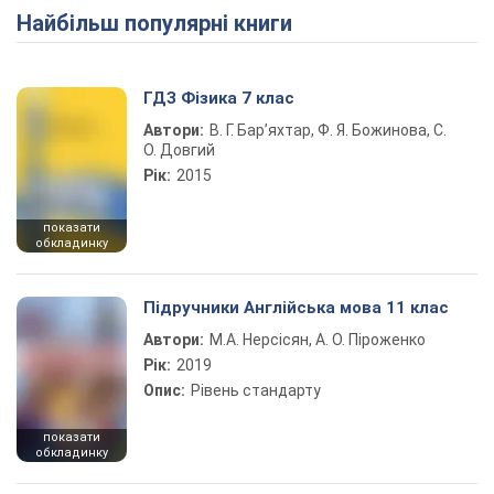
Найбільш популярні книги
ГДЗ Фізика 7 клас
Автори:
В. Г. Бар’яхтар, Ф. Я. Божинова, С.
О. Довгий
Рік:
2015
показати
обкладинку
Підручники Англійська мова 11 клас
Автори:
М.А. Нерсісян, А. О. Піроженко
Рік:
2019
Опис:
Рівень стандарту
показати
обкладинку