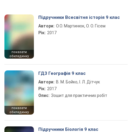
Підручники Всесвітня історія 9 клас
Автори:
О.О. Мартинюк, О. О. Гісем
Рік:
2017
показати
обкладинку
ГДЗ Географія 9 клас
Автори:
В. М. Бойко, І. Л. Дітчук
Рік:
2017
Опис:
Зошит для практичних робіт
показати
обкладинку
Підручники Біологія 9 клас