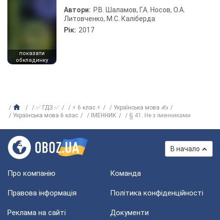
Автори:
Р.В. Шаламов, Г.А. Носов, О.А.
Литовченко, М.С. Каліберда
Рік:
2017
показати
обкладинку
✅ ГДЗ ✅
⚡ 6 клас ⚡
Українська мова ✍
Українська мова 6 клас
ІМЕННИК
§ 41. Не з іменниками
В начало
Про компанію
Команда
Правова інформація
Політика конфіденційності
Реклама на сайті
Документи