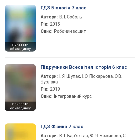
ГДЗ Біологія 7 клас
Автори:
В. І. Соболь
Рік:
2015
Опис:
Робочий зошит
показати
обкладинку
Підручники Всесвітня історія 6 клас
Автори:
І. Я. Щупак, І. О. Піскарьова, О.В.
Бурлака
Рік:
2019
Опис:
Інтегрований курс
показати
обкладинку
ГДЗ Фізика 7 клас
Автори:
В. Г. Бар’яхтар, Ф. Я. Божинова, С.