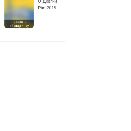
О. Довгий
Рік:
2015
показати
обкладинку