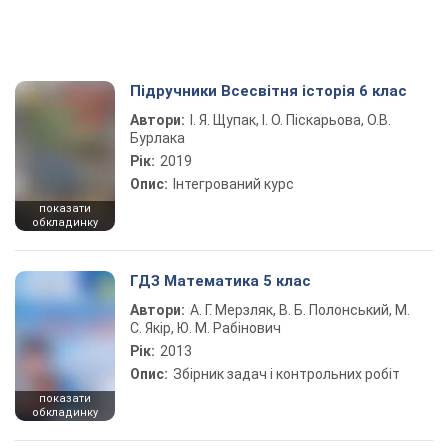
Підручники Всесвітня історія 6 клас
Автори:
І. Я. Щупак, І. О. Піскарьова, О.В.
Бурлака
Рік:
2019
Опис:
Інтегрований курс
показати
обкладинку
ГДЗ Математика 5 клас
Автори:
А. Г. Мерзляк, В. Б. Полонський, М.
С. Якір, Ю. М. Рабінович
Рік:
2013
Опис:
Збірник задач і контрольних робіт
показати
обкладинку