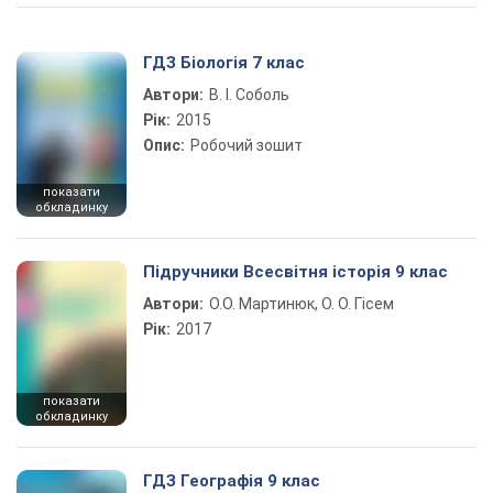
ГДЗ Біологія 7 клас
Автори:
В. І. Соболь
Рік:
2015
Опис:
Робочий зошит
показати
обкладинку
Підручники Всесвітня історія 9 клас
Автори:
О.О. Мартинюк, О. О. Гісем
Рік:
2017
показати
обкладинку
ГДЗ Географія 9 клас