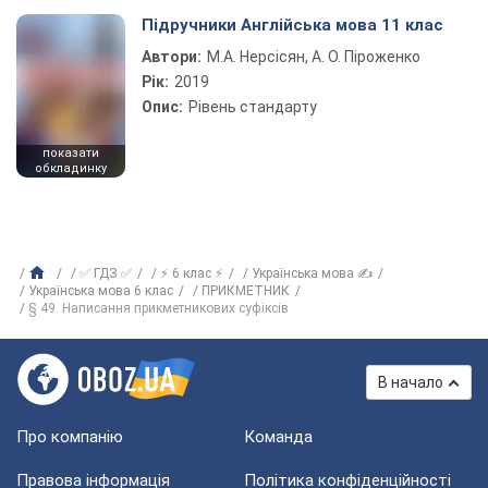
Підручники Англійська мова 11 клас
Автори:
М.А. Нерсісян, А. О. Піроженко
Рік:
2019
Опис:
Рівень стандарту
показати
обкладинку
✅ ГДЗ ✅
⚡ 6 клас ⚡
Українська мова ✍
Українська мова 6 клас
ПРИКМЕТНИК
§ 49. Написання прикметникових суфіксів
В начало
Про компанію
Команда
Правова інформація
Політика конфіденційності