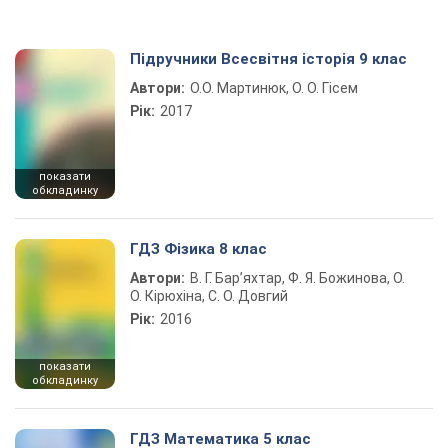
Підручники Всесвітня історія 9 клас
Автори:
О.О. Мартинюк, О. О. Гісем
Рік:
2017
показати
обкладинку
ГДЗ Фізика 8 клас
Автори:
В. Г. Бар’яхтар, Ф. Я. Божинова, О.
О. Кірюхіна, С. О. Довгий
Рік:
2016
показати
обкладинку
ГДЗ Математика 5 клас