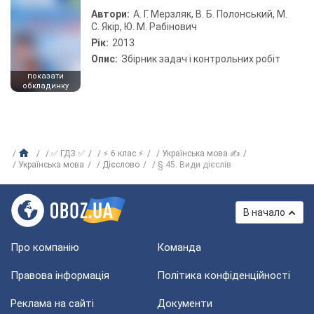
Автори:
А. Г. Мерзляк, В. Б. Полонський, М.
С. Якір, Ю. М. Рабінович
Рік:
2013
Опис:
Збірник задач і контрольних робіт
показати
обкладинку
✅ ГДЗ ✅
⚡ 6 клас ⚡
Українська мова ✍
Українська мова
Дієслово
§ 45. Види дієслів
В начало
Про компанію
Команда
Правова інформація
Політика конфіденційності
Реклама на сайті
Документи