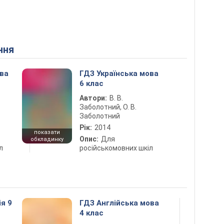
ння
ова
ГДЗ Українська мова
6 клас
Автори:
В. В.
Заболотний, О. В.
Заболотний
Рік:
2014
показати
Опис:
Для
обкладинку
л
російськомовних шкіл
ія 9
ГДЗ Англійська мова
4 клас