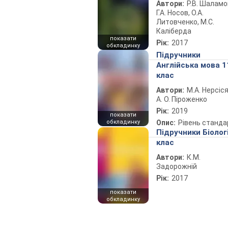
Автори:
Р.В. Шаламо
Г.А. Носов, О.А.
Литовченко, М.С.
Каліберда
показати
Рік:
2017
обкладинку
Підручники
Англійська мова 1
клас
Автори:
М.А. Нерсіся
А. О. Піроженко
Рік:
2019
показати
обкладинку
Опис:
Рівень станда
Підручники Біолог
клас
Автори:
К.М.
Задорожній
Рік:
2017
показати
обкладинку