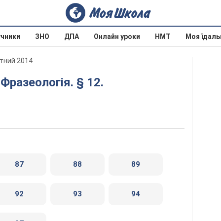
учники
ЗНО
ДПА
Онлайн уроки
НМТ
Моя їдаль
отний 2014
87
88
89
92
93
94