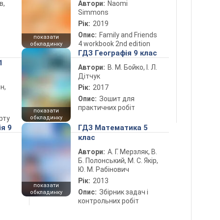
в,
Автори:
Naomi
Simmons
Рік:
2019
Опис:
Family and Friends
показати
4 workbook 2nd edition
обкладинку
ГДЗ Географія 9 клас
1
Автори:
В. М. Бойко, І. Л.
Дітчук
н,
Рік:
2017
Опис:
Зошит для
практичних робіт
показати
рту
обкладинку
ія 9
ГДЗ Математика 5
клас
Автори:
А. Г. Мерзляк, В.
Б. Полонський, М. С. Якір,
Ю. М. Рабінович
Рік:
2013
показати
Опис:
Збірник задач і
обкладинку
контрольних робіт