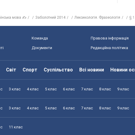
аїнська мова ✍
Заболотний 2014
Лексикологія. Фразеологія
§ 1
Команда
Правова інформація
ті
Документи
Редакційна політика
Світ
Спорт
Суспільство
Всі новини
Новини ос
ас
3 клас
4 клас
5 клас
6 клас
7 клас
8 клас
9 клас
ас
3 клас
4 клас
5 клас
6 клас
7 клас
8 клас
9 клас
ас
11 клас