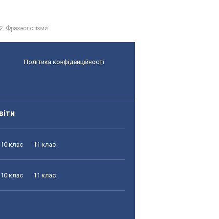
2. Фразеологізми
Політика конфіденційності
віти
10 клас
11 клас
10 клас
11 клас