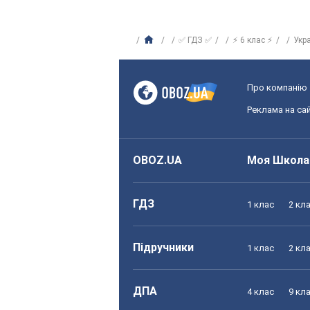
✅ ГДЗ ✅
⚡ 6 клас ⚡
Укр
Про компанію
Реклама на сай
OBOZ.UA
Моя Школа
ГДЗ
1 клас
2 кл
Підручники
1 клас
2 кл
ДПА
4 клас
9 кл