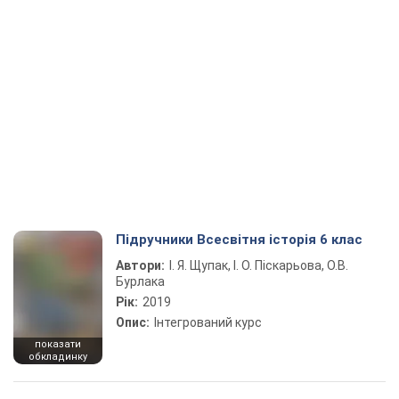
Підручники Всесвітня історія 6 клас
Автори:
І. Я. Щупак, І. О. Піскарьова, О.В.
Бурлака
Рік:
2019
Опис:
Інтегрований курс
показати
обкладинку