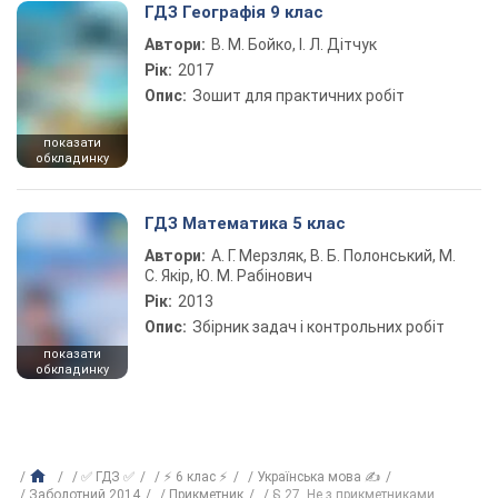
ГДЗ Географія 9 клас
Автори:
В. М. Бойко, І. Л. Дітчук
Рік:
2017
Опис:
Зошит для практичних робіт
показати
обкладинку
ГДЗ Математика 5 клас
Автори:
А. Г. Мерзляк, В. Б. Полонський, М.
С. Якір, Ю. М. Рабінович
Рік:
2013
Опис:
Збірник задач і контрольних робіт
показати
обкладинку
✅ ГДЗ ✅
⚡ 6 клас ⚡
Українська мова ✍
Заболотний 2014
Прикметник
§ 27. Не з прикметниками