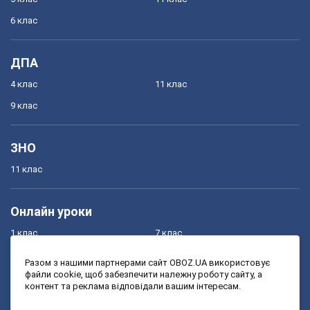
6 клас
ДПА
4 клас
11 клас
9 клас
ЗНО
11 клас
Онлайн уроки
1 клас
7 клас
2 клас
8 клас
Разом з нашими партнерами сайт OBOZ.UA використовує
файли cookie, щоб забезпечити належну роботу сайту, а
3 клас
9 клас
контент та реклама відповідали вашим інтересам.
4 клас
10 клас