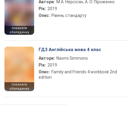
Автори:
М.А. Нерсісян, А. О. Піроженко
Рік:
2019
Опис:
Рівень стандарту
показати
обкладинку
ГДЗ Англійська мова 4 клас
Автори:
Naomi Simmons
Рік:
2019
Опис:
Family and Friends 4 workbook 2nd
edition
показати
обкладинку