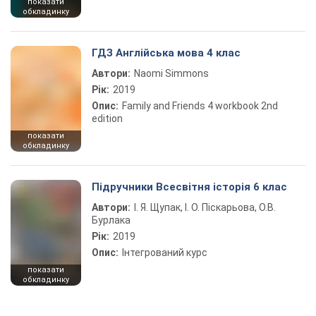
показати
обкладинку
ГДЗ Англійська мова 4 клас
Автори:
Naomi Simmons
Рік:
2019
Опис:
Family and Friends 4 workbook 2nd
edition
показати
обкладинку
Підручники Всесвітня історія 6 клас
Автори:
І. Я. Щупак, І. О. Піскарьова, О.В.
Бурлака
Рік:
2019
Опис:
Інтегрований курс
показати
обкладинку