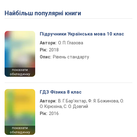
Найбільш популярні книги
Play Video
Підручники Українська мова 10 клас
Автори:
О. П. Глазова
Рік:
2018
Опис:
Рівень стандарту
показати
обкладинку
ГДЗ Фізика 8 клас
Автори:
В. Г. Бар’яхтар, Ф. Я. Божинова, О.
О. Кірюхіна, С. О. Довгий
Рік:
2016
показати
обкладинку