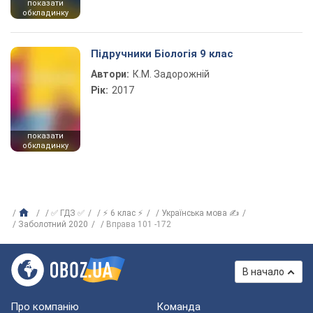
показати
обкладинку
Підручники Біологія 9 клас
Автори:
К.М. Задорожній
Рік:
2017
показати
обкладинку
✅ ГДЗ ✅
⚡ 6 клас ⚡
Українська мова ✍
Заболотний 2020
Вправа 101 -172
В начало
Про компанію
Команда