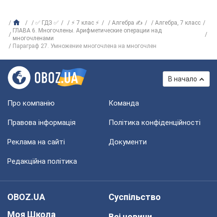
✅ ГДЗ ✅
⚡ 7 клас ⚡
Алгебра ✍
Алгебра, 7 класс
ГЛАВА 6. Многочлены. Арифметические операции над
многочленами
Параграф 27. Умножение многочлена на многочлен
В начало
Про компанію
Команда
Правова інформація
Політика конфіденційності
Реклама на сайті
Документи
Редакційна політика
OBOZ.UA
Суспільство
Моя Школа
Всі новини