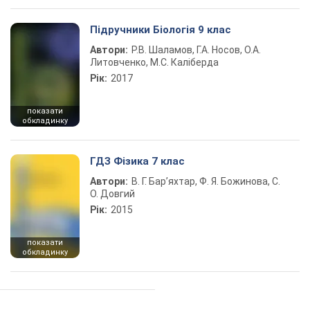
Підручники Біологія 9 клас
Автори:
Р.В. Шаламов, Г.А. Носов, О.А.
Литовченко, М.С. Каліберда
Рік:
2017
показати
обкладинку
ГДЗ Фізика 7 клас
Автори:
В. Г. Бар’яхтар, Ф. Я. Божинова, С.
О. Довгий
Рік:
2015
показати
обкладинку