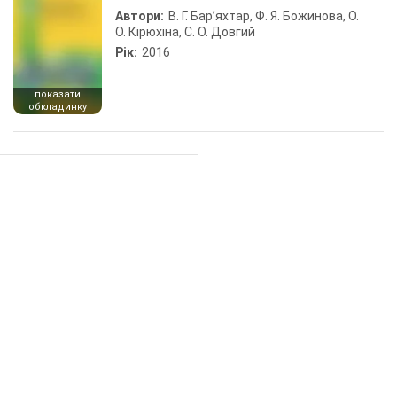
Автори:
В. Г. Бар’яхтар, Ф. Я. Божинова, О.
О. Кірюхіна, С. О. Довгий
Рік:
2016
показати
обкладинку