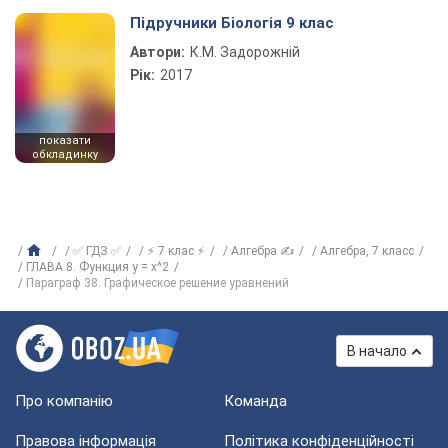
Підручники Біологія 9 клас
Автори:
К.М. Задорожній
Рік:
2017
показати
обкладинку
✅ ГДЗ ✅
⚡ 7 клас ⚡
Алгебра ✍
Алгебра, 7 класс
ГЛАВА 8. Функция у = х^2
Параграф 38. Графическое решение уравнений
В начало
Про компанію
Команда
Правова інформація
Політика конфіденційності