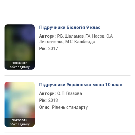
Підручники Біологія 9 клас
Автори:
Р.В. Шаламов, Г.А. Носов, О.А.
Литовченко, М.С. Каліберда
Рік:
2017
показати
обкладинку
Підручники Українська мова 10 клас
Автори:
О. П. Глазова
Рік:
2018
Опис:
Рівень стандарту
показати
обкладинку