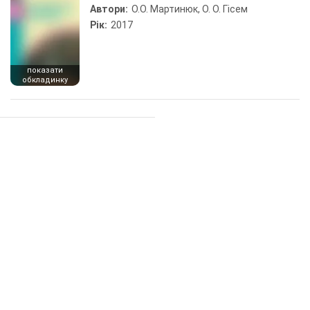
Автори:
О.О. Мартинюк, О. О. Гісем
Рік:
2017
показати
обкладинку