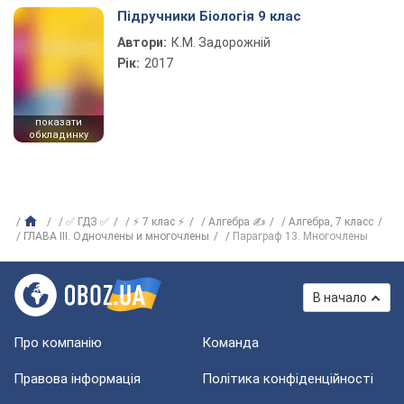
Підручники Біологія 9 клас
Автори:
К.М. Задорожній
Рік:
2017
показати
обкладинку
✅ ГДЗ ✅
⚡ 7 клас ⚡
Алгебра ✍
Алгебра, 7 класс
ГЛАВА ІІІ. Одночлены и многочлены
Параграф 13. Многочлены
В начало
Про компанію
Команда
Правова інформація
Політика конфіденційності