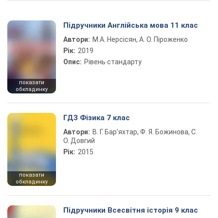
Підручники Англійська мова 11 клас
Автори:
М.А. Нерсісян, А. О. Піроженко
Рік:
2019
Опис:
Рівень стандарту
показати
обкладинку
ГДЗ Фізика 7 клас
Автори:
В. Г. Бар’яхтар, Ф. Я. Божинова, С.
О. Довгий
Рік:
2015
показати
обкладинку
Підручники Всесвітня історія 9 клас