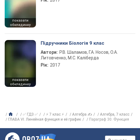
Рік:
2017
показати
обкладинку
Підручники Біологія 9 клас
Автори:
Р.В. Шаламов, Г.А. Носов, О.А.
Литовченко, М.С. Каліберда
Рік:
2017
показати
обкладинку
✅ ГДЗ ✅
⚡ 7 клас ⚡
Алгебра ✍
Алгебра, 7 класс
ГЛАВА VI. Линейная функция и её график
Параграф 30. Функция