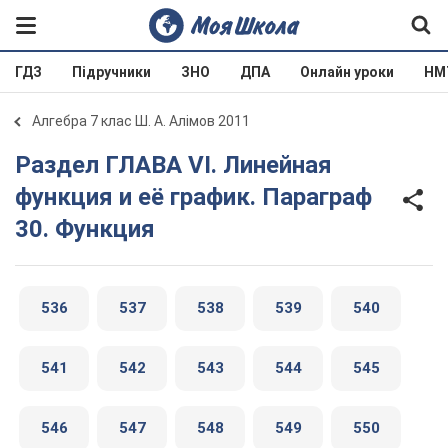
ГДЗ
Підручники
ЗНО
ДПА
Онлайн уроки
НМ
Алгебра 7 клас Ш. А. Алімов 2011
Раздел ГЛАВА VI. Линейная
функция и её график. Параграф
30. Функция
536
537
538
539
540
541
542
543
544
545
546
547
548
549
550