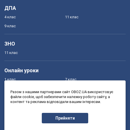
ДПА
4 клас
11 клас
9 клас
ЗНО
11 клас
Онлайн уроки
1 клас
7 клас
2 клас
8 клас
Разом з нашими партнерами сайт OBOZ.UA використовує
файли cookie, щоб забезпечити належну роботу сайту, а
3 клас
9 клас
контент та реклама відповідали вашим інтересам.
4 клас
10 клас
5 клас
11 клас
Прийняти
6 клас