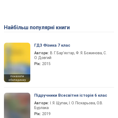
Найбільш популярні книги
Play Video
ГДЗ Фізика 7 клас
Автори:
В. Г. Бар’яхтар, Ф. Я. Божинова, С.
О. Довгий
Рік:
2015
показати
обкладинку
Підручники Всесвітня історія 6 клас
Автори:
І. Я. Щупак, І. О. Піскарьова, О.В.
Бурлака
Рік:
2019