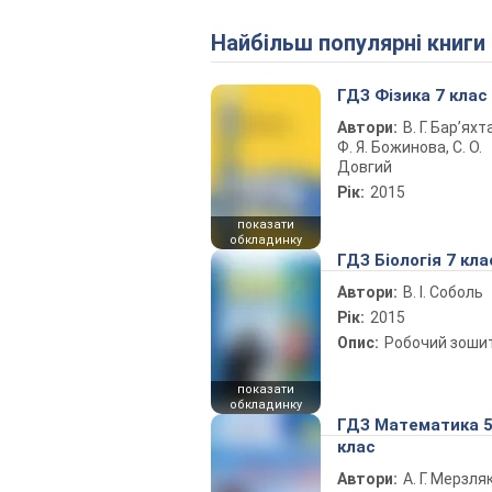
Найбільш популярні книги
ГДЗ Фізика 7 клас
Автори:
В. Г. Бар’яхт
Ф. Я. Божинова, С. О.
Довгий
Рік:
2015
показати
обкладинку
ГДЗ Біологія 7 кла
Автори:
В. І. Соболь
Рік:
2015
Опис:
Робочий зоши
показати
обкладинку
ГДЗ Математика 
клас
Автори:
А. Г. Мерзляк