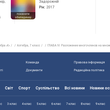
кір,
Задорожній
Рік:
2017
показати
і
обкладинку
ебра ✍
Алгебра, 7 класс
ГЛАВА IV. Разложение многочленов на мно
Команда
Правова інформація
ті
Документи
Редакційна політика
Світ
Спорт
Суспільство
Всі новини
Новини ос
ас
3 клас
4 клас
5 клас
6 клас
7 клас
8 клас
9 клас