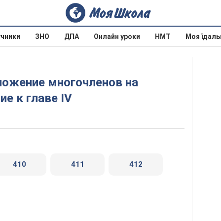
учники
ЗНО
ДПА
Онлайн уроки
НМТ
Моя їдаль
е к главе IV
410
411
412