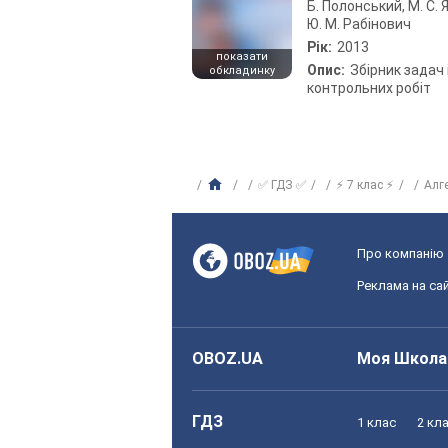
Б. Полонський, М. С. Я
Ю. М. Рабінович
Рік:
2013
показати
Опис:
Збірник задач 
обкладинку
контрольних робіт
✅ ГДЗ ✅
⚡ 7 клас ⚡
Алг
Про компанію
Реклама на сай
OBOZ.UA
Моя Школа
ГДЗ
1 клас
2 кл