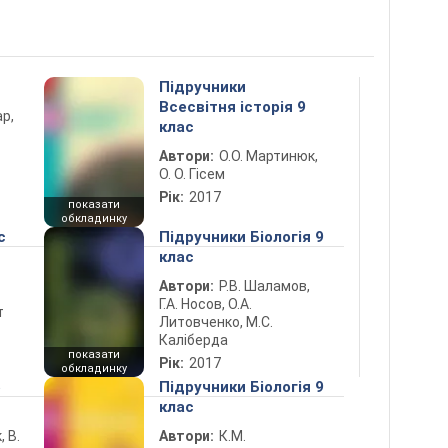
Підручники
Всесвітня історія 9
ар,
клас
Автори:
О.О. Мартинюк,
О. О. Гісем
Рік:
2017
показати
обкладинку
с
Підручники Біологія 9
клас
Автори:
Р.В. Шаламов,
Г.А. Носов, О.А.
т
Литовченко, М.С.
Каліберда
показати
Рік:
2017
обкладинку
5
Підручники Біологія 9
клас
, В.
Автори:
К.М.