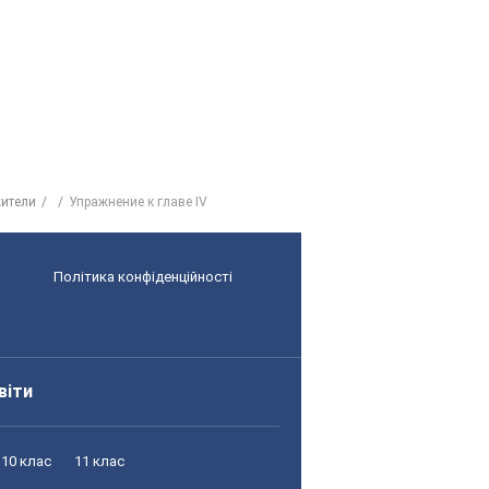
жители
Упражнение к главе IV
Політика конфіденційності
віти
10 клас
11 клас