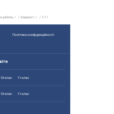
е работы
Вариант I
С-17
Політика конфіденційності
віти
10 клас
11 клас
10 клас
11 клас