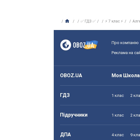
✅ ГДЗ ✅
⚡ 7 клас ⚡
Алг
Про компанію
Реклама на сай
OBOZ.UA
Моя Школа
ГДЗ
1 клас
2 кл
Підручники
1 клас
2 кл
ДПА
4 клас
9 кл