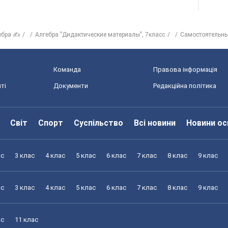
ебра ✍
Алгебра "Дидактические материалы", 7класс
Самостоятельны
Команда
Правова інформація
ті
Документи
Редакційна політика
Світ
Спорт
Суспільство
Всі новини
Новини ос
ас
3 клас
4 клас
5 клас
6 клас
7 клас
8 клас
9 клас
ас
3 клас
4 клас
5 клас
6 клас
7 клас
8 клас
9 клас
ас
11 клас