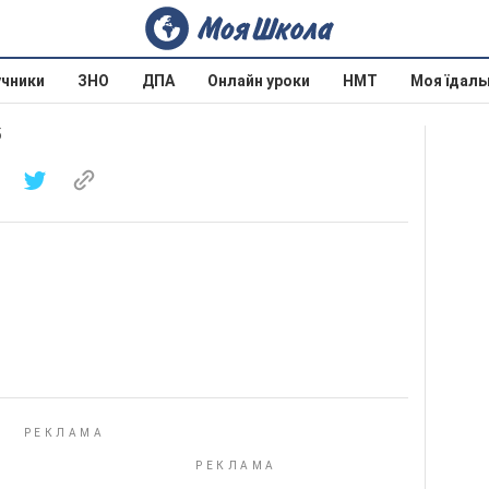
учники
ЗНО
ДПА
Онлайн уроки
НМТ
Моя їдаль
5