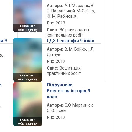
Автори:
А. Г. Мерзляк, В.
Б. Полонський, М. С. Якір,
Ю. М. Рабінович
Рік:
2013
показати
Опис:
Збірник задач і
обкладинку
контрольних робіт
ія 9
ГДЗ Географія 9 клас
Автори:
В. М. Бойко, І. Л.
Дітчук
в,
Рік:
2017
Опис:
Зошит для
практичних робіт
показати
обкладинку
с
Підручники
Всесвітня історія 9
клас
Автори:
О.О. Мартинюк,
т
О. О. Гісем
Рік:
2017
показати
обкладинку