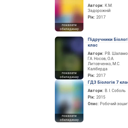
Автори:
К.М.
Задорожній
Рік:
2017
показати
обкладинку
Підручники Біолог
клас
Автори:
Р.В. Шаламо
Г.А. Носов, О.А.
Литовченко, М.С.
Каліберда
показати
Рік:
2017
обкладинку
ГДЗ Біологія 7 кла
Автори:
В. І. Соболь
Рік:
2015
Опис:
Робочий зоши
показати
обкладинку