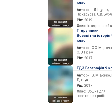
клас
Автори:
І. Я. Щупак, І.
Піскарьова, О.В. Бур
Рік:
2019
показати
обкладинку
Опис:
Інтегрований 
Підручники
Всесвітня історія 
клас
Автори:
О.О. Мартин
О. О. Гісем
Рік:
2017
показати
обкладинку
ГДЗ Географія 9 к
Автори:
В. М. Бойко, І
Дітчук
Рік:
2017
Опис:
Зошит для
практичних робіт
показати
обкладинку