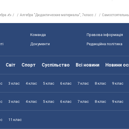
ебра ✍
Алгебра "Дидактические материалы", 7класс
Самостоятельны
Команда
Правова інформація
ті
Документи
Редакційна політика
Світ
Спорт
Суспільство
Всі новини
Новини ос
ас
3 клас
4 клас
5 клас
6 клас
7 клас
8 клас
9 клас
ас
3 клас
4 клас
5 клас
6 клас
7 клас
8 клас
9 клас
ас
11 клас