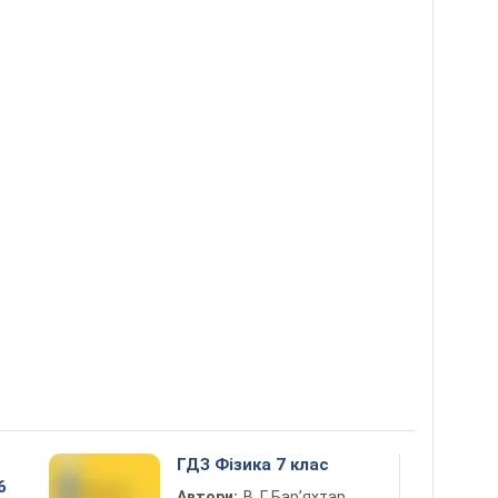
ГДЗ Фізика 7 клас
6
Автори:
В. Г. Бар’яхтар,