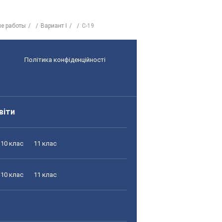
е работы
Вариант I
С-19
Політика конфіденційності
віти
10 клас
11 клас
10 клас
11 клас