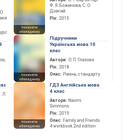
Ф. Я. Божинова, С. О.
Довгий
 О.
лака
Рік:
2015
показати
курс
обкладинку
Підручники
9
Українська мова 10
клас
юк,
Автори:
О. П. Глазова
Рік:
2018
Опис:
Рівень стандарту
показати
обкладинку
лас
ГДЗ Англійська мова
4 клас
. Л.
Автори:
Naomi
Simmons
Рік:
2019
Опис:
Family and Friends
показати
4 workbook 2nd edition
обкладинку