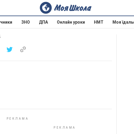
учники
ЗНО
ДПА
Онлайн уроки
НМТ
Моя їдаль
5