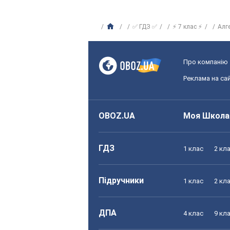
✅ ГДЗ ✅
⚡ 7 клас ⚡
Алг
Про компанію
Реклама на сай
OBOZ.UA
Моя Школа
ГДЗ
1 клас
2 кл
Підручники
1 клас
2 кл
ДПА
4 клас
9 кл