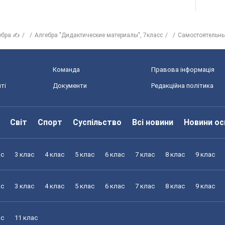
ебра ✍
Алгебра "Дидактические материалы", 7класс
Самостоятельны
Команда
Правова інформація
ті
Документи
Редакційна політика
Світ
Спорт
Суспільство
Всі новини
Новини ос
ас
3 клас
4 клас
5 клас
6 клас
7 клас
8 клас
9 клас
ас
3 клас
4 клас
5 клас
6 клас
7 клас
8 клас
9 клас
ас
11 клас