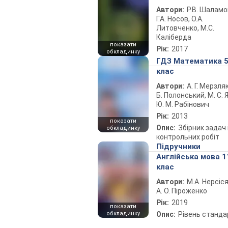
Автори:
Р.В. Шаламо
Г.А. Носов, О.А.
Литовченко, М.С.
Каліберда
показати
Рік:
2017
обкладинку
ГДЗ Математика 
клас
Автори:
А. Г. Мерзляк
Б. Полонський, М. С. Я
Ю. М. Рабінович
Рік:
2013
показати
Опис:
Збірник задач 
обкладинку
контрольних робіт
Підручники
Англійська мова 1
клас
Автори:
М.А. Нерсіся
А. О. Піроженко
Рік:
2019
показати
обкладинку
Опис:
Рівень станда