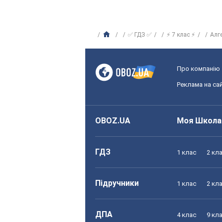
✅ ГДЗ ✅
⚡ 7 клас ⚡
Алг
Про компанію
Реклама на сай
OBOZ.UA
Моя Школа
ГДЗ
1 клас
2 кл
Підручники
1 клас
2 кл
ДПА
4 клас
9 кл