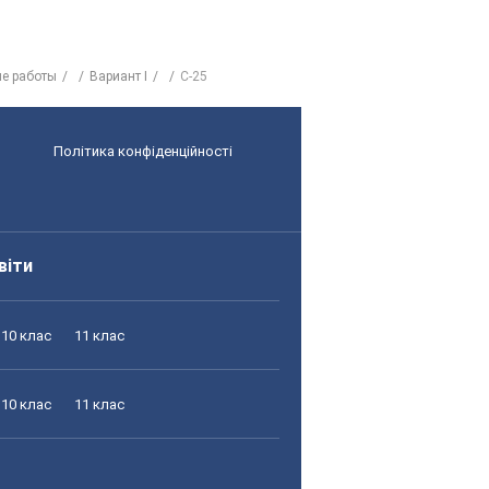
е работы
Вариант I
С-25
Політика конфіденційності
віти
10 клас
11 клас
10 клас
11 клас