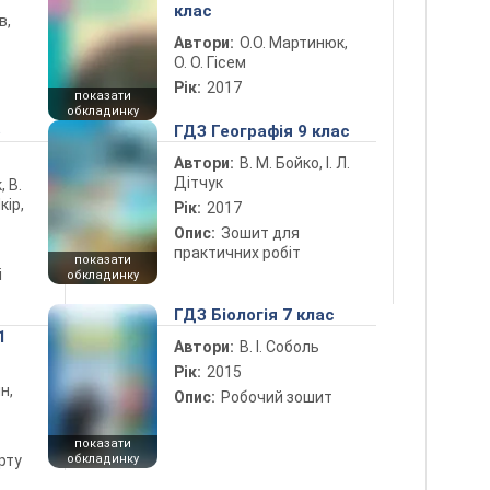
клас
в,
Автори:
О.О. Мартинюк,
О. О. Гісем
Рік:
2017
показати
обкладинку
5
ГДЗ Географія 9 клас
Автори:
В. М. Бойко, І. Л.
Дітчук
, В.
кір,
Рік:
2017
Опис:
Зошит для
практичних робіт
показати
і
обкладинку
ГДЗ Біологія 7 клас
1
Автори:
В. І. Соболь
Рік:
2015
н,
Опис:
Робочий зошит
показати
рту
обкладинку