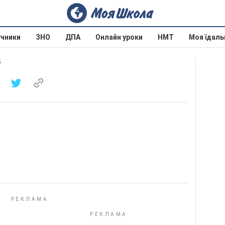
учники
ЗНО
ДПА
Онлайн уроки
НМТ
Моя їдаль
5