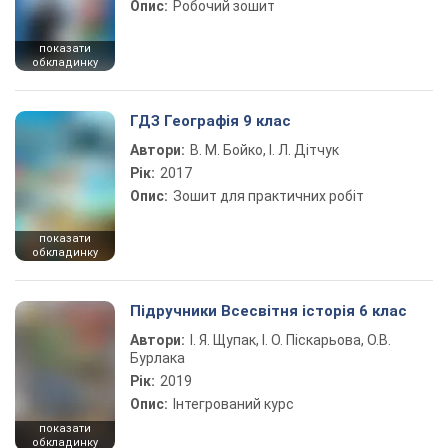
Опис:
Робочий зошит
показати
обкладинку
ГДЗ Географія 9 клас
Автори:
В. М. Бойко, І. Л. Дітчук
Рік:
2017
Опис:
Зошит для практичних робіт
показати
обкладинку
Підручники Всесвітня історія 6 клас
Автори:
І. Я. Щупак, І. О. Піскарьова, О.В.
Бурлака
Рік:
2019
Опис:
Інтегрований курс
показати
обкладинку