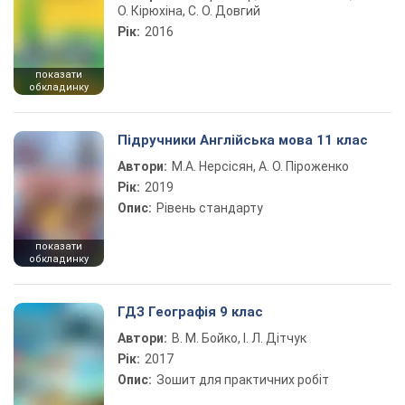
О. Кірюхіна, С. О. Довгий
Рік:
2016
показати
обкладинку
Підручники Англійська мова 11 клас
Автори:
М.А. Нерсісян, А. О. Піроженко
Рік:
2019
Опис:
Рівень стандарту
показати
обкладинку
ГДЗ Географія 9 клас
Автори:
В. М. Бойко, І. Л. Дітчук
Рік:
2017
Опис:
Зошит для практичних робіт