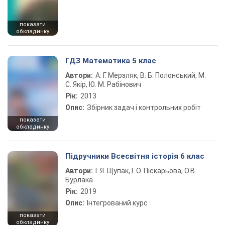
показати
обкладинку
ГДЗ Математика 5 клас
Автори:
А. Г. Мерзляк, В. Б. Полонський, М.
С. Якір, Ю. М. Рабінович
Рік:
2013
Опис:
Збірник задач і контрольних робіт
показати
обкладинку
Підручники Всесвітня історія 6 клас
Автори:
І. Я. Щупак, І. О. Піскарьова, О.В.
Бурлака
Рік:
2019
Опис:
Інтегрований курс
показати
обкладинку