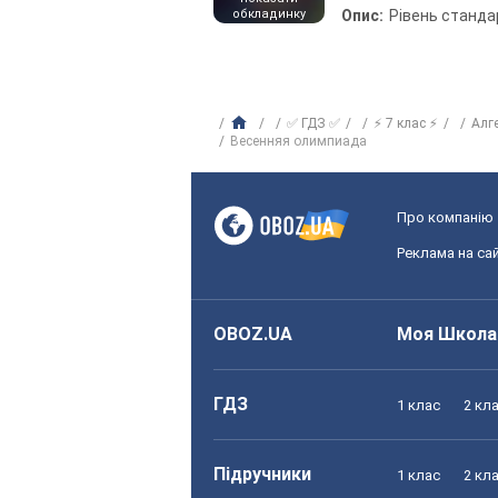
обкладинку
Опис:
Рівень станда
✅ ГДЗ ✅
⚡ 7 клас ⚡
Алг
Весенняя олимпиада
Про компанію
Реклама на сай
OBOZ.UA
Моя Школа
ГДЗ
1 клас
2 кл
Підручники
1 клас
2 кл