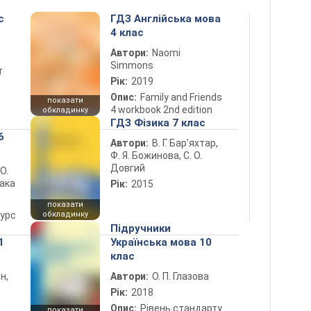
с
ГДЗ Англійська мова
4 клас
Автори:
Naomi
Simmons
т
Рік:
2019
Опис:
Family and Friends
показати
4 workbook 2nd edition
обкладинку
ГДЗ Фізика 7 клас
6
Автори:
В. Г. Бар’яхтар,
Ф. Я. Божинова, С. О.
Довгий
 О.
лака
Рік:
2015
показати
курс
обкладинку
Підручники
1
Українська мова 10
клас
н,
Автори:
О. П. Глазова
Рік:
2018
Опис:
Рівень стандарту
показати