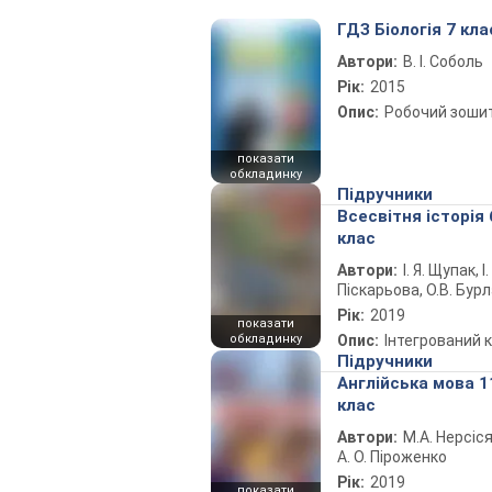
ГДЗ Біологія 7 кла
Автори:
В. І. Соболь
Рік:
2015
Опис:
Робочий зоши
показати
обкладинку
Підручники
Всесвітня історія 
клас
Автори:
І. Я. Щупак, І.
Піскарьова, О.В. Бур
Рік:
2019
показати
обкладинку
Опис:
Інтегрований 
Підручники
Англійська мова 1
клас
Автори:
М.А. Нерсіся
А. О. Піроженко
Рік:
2019
показати