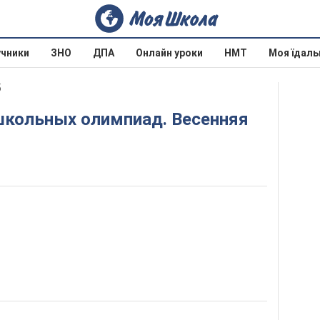
учники
ЗНО
ДПА
Онлайн уроки
НМТ
Моя їдаль
5