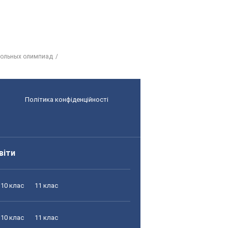
кольных олимпиад
Політика конфіденційності
віти
10 клас
11 клас
10 клас
11 клас