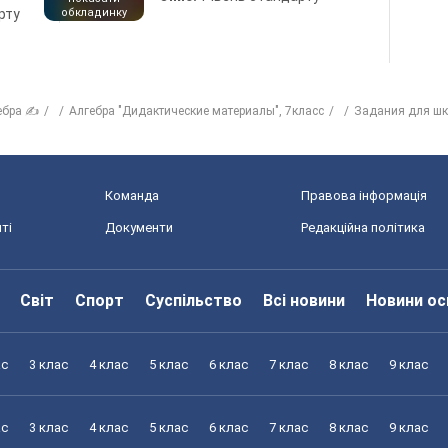
рту
обкладинку
ебра ✍
Алгебра "Дидактические материалы", 7класс
Задания для ш
Команда
Правова інформація
ті
Документи
Редакційна політика
Світ
Спорт
Суспільство
Всі новини
Новини ос
ас
3 клас
4 клас
5 клас
6 клас
7 клас
8 клас
9 клас
ас
3 клас
4 клас
5 клас
6 клас
7 клас
8 клас
9 клас