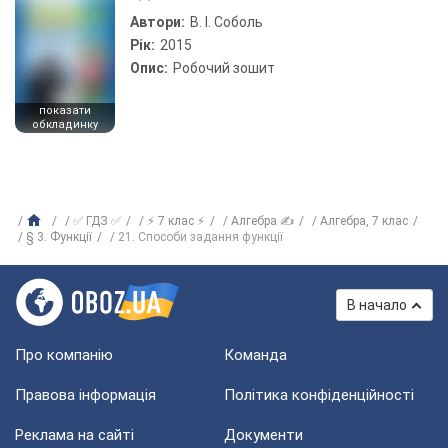
Автори:
В. І. Соболь
Рік:
2015
Опис:
Робочий зошит
показати
обкладинку
✅ ГДЗ ✅
⚡ 7 клас ⚡
Алгебра ✍
Алгебра, 7 клас
§ 3. Функції
21. Способи задання функції
В начало
Про компанію
Команда
Правова інформація
Політика конфіденційності
Реклама на сайті
Документи