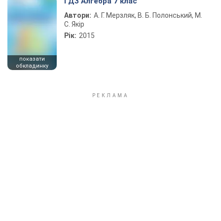
ГДЗ Алгебра 7 клас
Автори:
А. Г. Мерзляк, В. Б. Полонський, М.
С. Якір
Рік:
2015
показати
обкладинку