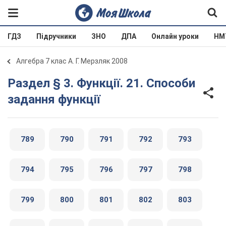
ГДЗ
Підручники
ЗНО
ДПА
Онлайн уроки
НМ
Алгебра 7 клас А. Г. Мерзляк 2008
Раздел § 3. Функції. 21. Способи
задання функції
789
790
791
792
793
794
795
796
797
798
799
800
801
802
803