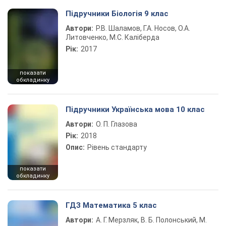
Підручники Біологія 9 клас
Автори:
Р.В. Шаламов, Г.А. Носов, О.А.
Литовченко, М.С. Каліберда
Рік:
2017
показати
обкладинку
Підручники Українська мова 10 клас
Автори:
О. П. Глазова
Рік:
2018
Опис:
Рівень стандарту
показати
обкладинку
ГДЗ Математика 5 клас
Автори:
А. Г. Мерзляк, В. Б. Полонський, М.