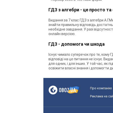
ГДЗ з алгебри - це просто т
Видання за 7 клас ГДЗ з алгебри А.Г.М
знайти правильну відповідь достатньо 
необхідне завдання. У разі відсутнос
онлайн версією.
ГДЗ - допомога чи шкода
Існує чимало суперечок про те, кому Г
відповіді на це питання не існує. Вид
для одних, і для інших. У той час, як
освіжити власні знання і допомогти ди
Про компанію
Реклама на сай