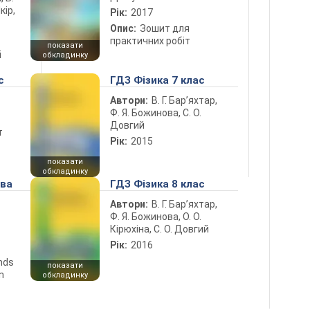
кір,
Рік:
2017
Опис:
Зошит для
практичних робіт
показати
і
обкладинку
с
ГДЗ Фізика 7 клас
Автори:
В. Г. Бар’яхтар,
Ф. Я. Божинова, С. О.
Довгий
т
Рік:
2015
показати
обкладинку
ова
ГДЗ Фізика 8 клас
Автори:
В. Г. Бар’яхтар,
Ф. Я. Божинова, О. О.
Кірюхіна, С. О. Довгий
Рік:
2016
ends
показати
n
обкладинку