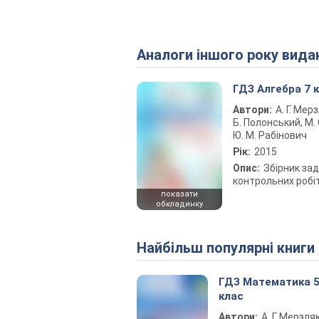
Аналоги іншого року вида
ГДЗ Алгебра 7 
Автори:
А. Г. Мерз
Б. Полонський, М. С
Ю. М. Рабінович
Рік:
2015
Опис:
Збірник зад
контрольних робі
показати
обкладинку
Найбільш популярні книги
ГДЗ Математика 
клас
Автори:
А. Г. Мерзляк