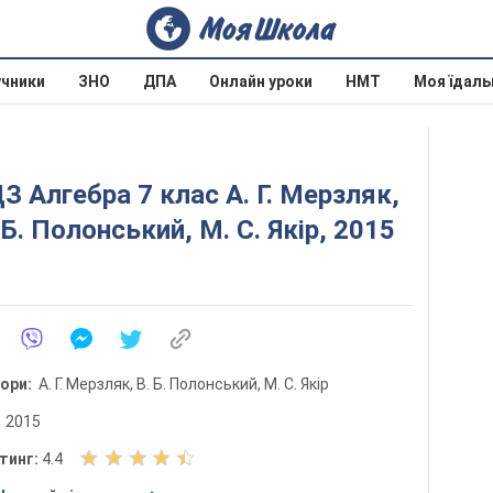
учники
ЗНО
ДПА
Онлайн уроки
НМТ
Моя їдаль
З Алгебра 7 клас А. Г. Мерзляк,
 Б. Полонський, М. С. Якір, 2015
тори:
А. Г. Мерзляк, В. Б. Полонський, М. С. Якір
:
2015
О
тинг:
4.4
ц