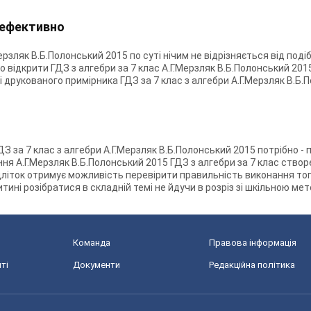
а ефективно
ерзляк В.Б.Полонський 2015 по суті нічим не відрізняється від поді
відкрити ГДЗ з алгебри за 7 клас А.Г.Мерзляк В.Б.Полонський 2015 
ті друкованого примірника ГДЗ за 7 клас з алгебри А.Г.Мерзляк В.
ДЗ за 7 клас з алгебри А.Г.Мерзляк В.Б.Полонський 2015 потрібно - 
ання А.Г.Мерзляк В.Б.Полонський 2015 ГДЗ з алгебри за 7 клас ство
 підліток отримує можливість перевірити правильність виконання т
тині розібратися в складній темі не йдучи в розріз зі шкільною ме
Команда
Правова інформація
ті
Документи
Редакційна політика