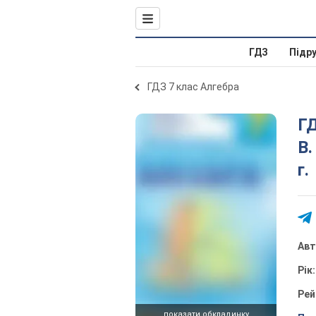
ГДЗ
Підр
ГДЗ 7 клас Алгебра
ГД
В.
г.
Ав
Рік
Рей
показати обкладинку