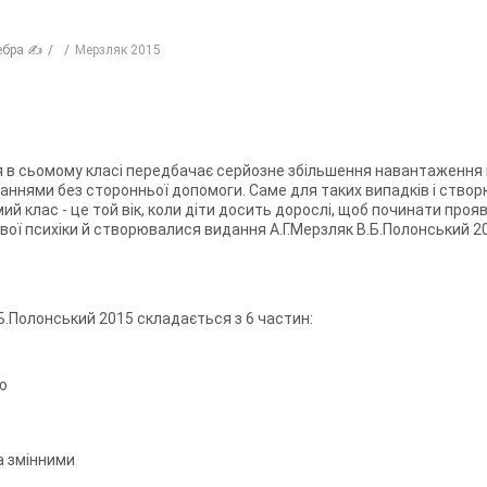
ебра ✍
Мерзляк 2015
 в сьомому класі передбачає серйозне збільшення навантаження і ча
аннями без сторонньої допомоги. Саме для таких випадків і створ
ий клас - це той вік, коли діти досить дорослі, щоб починати проя
ової психіки й створювалися видання А.Г.Мерзляк В.Б.Полонський 20
.Б.Полонський 2015 складається з 6 частин:
ою
ма змінними