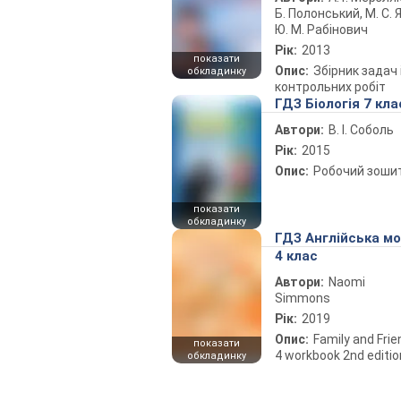
Б. Полонський, М. С. Я
Ю. М. Рабінович
Рік:
2013
показати
Опис:
Збірник задач 
обкладинку
контрольних робіт
ГДЗ Біологія 7 кла
Автори:
В. І. Соболь
Рік:
2015
Опис:
Робочий зоши
показати
обкладинку
ГДЗ Англійська м
4 клас
Автори:
Naomi
Simmons
Рік:
2019
Опис:
Family and Fri
показати
4 workbook 2nd editio
обкладинку