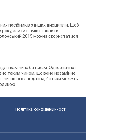
бних посібників з інших дисциплін. Щоб
року, зайти в зміст і знайти
Б.Полонський 2015 можна скористатися
підліткам чи їх батькам. Однозначної
рено таким чином, що воно незамінне і
ого чи іншого завдання, батьки можуть
тодикою.
Політика конфіденційності