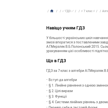
✅ ГДЗ ✅
⚡ 7 клас ⚡
Алг
Навіщо учням ГДЗ
У більшості українських шкіл навчання
змозі впоратися з поставленими завд
А.Г.Мерзляк В.Б.Полонський 2015. Сьом
урахуванням цієї особливості підлітк
Що в ГДЗ
ГДЗ за 7 клас з алгебри А.Г.Мерзляк В
Вступ да алгебри
§ 1. Лінійне рівняння з однією змінн
§ 2. Цілі вирази
§ 3. Функції
§ 4. Системи лінійних рівнянь з дво
Перевір себе в тестовій формі