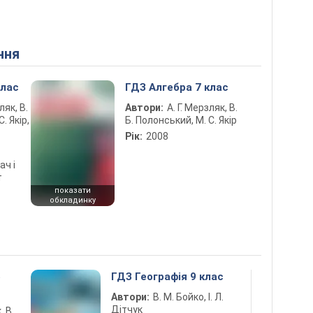
ння
клас
ГДЗ Алгебра 7 клас
ляк, В.
Автори:
А. Г. Мерзляк, В.
. Якір,
Б. Полонський, М. С. Якір
Рік:
2008
ач і
т
показати
обкладинку
5
ГДЗ Географія 9 клас
Автори:
В. М. Бойко, І. Л.
Дітчук
, В.