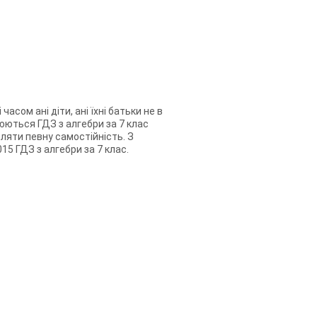
сом ані діти, ані їхні батьки не в
юються ГДЗ з алгебри за 7 клас
вляти певну самостійність. З
15 ГДЗ з алгебри за 7 клас.