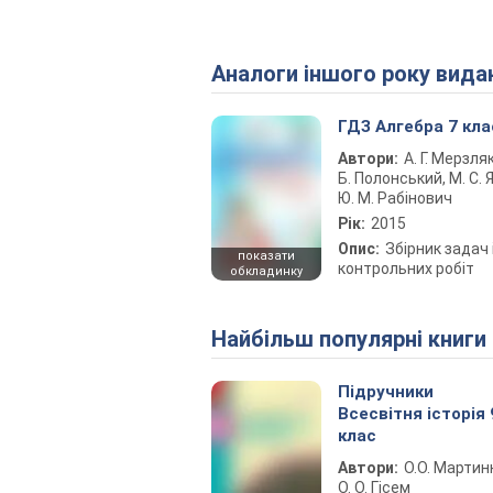
Аналоги іншого року вида
ГДЗ Алгебра 7 кла
Автори:
А. Г. Мерзляк
Б. Полонський, М. С. Я
Ю. М. Рабінович
Рік:
2015
Опис:
Збірник задач 
показати
контрольних робіт
обкладинку
Найбільш популярні книги
Підручники
Всесвітня історія 
клас
Автори:
О.О. Мартин
О. О. Гісем