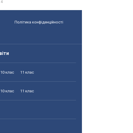
 4
Політика конфіденційності
віти
10 клас
11 клас
10 клас
11 клас