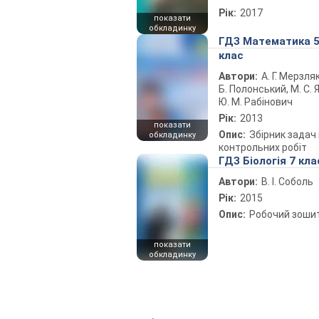
Рік:
2017
показати
обкладинку
ГДЗ Математика 
клас
Автори:
А. Г. Мерзляк
Б. Полонський, М. С. Я
Ю. М. Рабінович
Рік:
2013
показати
Опис:
Збірник задач 
обкладинку
контрольних робіт
ГДЗ Біологія 7 кла
Автори:
В. І. Соболь
Рік:
2015
Опис:
Робочий зоши
показати
обкладинку