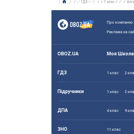
✅ ГДЗ ✅
⚡ 7 клас ⚡
Алг
Про компанію
Реклама на сай
OBOZ.UA
Моя Школа
ГДЗ
1 клас
2 кл
Підручники
1 клас
2 кл
ДПА
4 клас
9 кл
ЗНО
11 клас