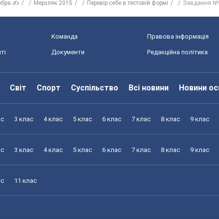
ебра ✍
Мерзляк 2015
Перевір себе в тестовій формі
Завдання №
Команда
Правова інформація
ті
Документи
Редакційна політика
Світ
Спорт
Суспільство
Всі новини
Новини ос
ас
3 клас
4 клас
5 клас
6 клас
7 клас
8 клас
9 клас
ас
3 клас
4 клас
5 клас
6 клас
7 клас
8 клас
9 клас
ас
11 клас