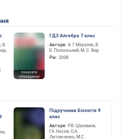
ння
с
ГДЗ Алгебра 7 клас
, В.
Автори:
А. Г. Мерзляк, В.
кір,
Б. Полонський, М. С. Якір
Рік:
2008
і
показати
обкладинку
Підручники Біологія 9
9
клас
Автори:
Р.В. Шаламов,
Г.А. Носов, О.А.
юк,
Литовченко, М.С.