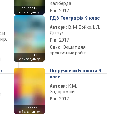
Каліберда
показати
Рік:
2017
обкладинку
5
ГДЗ Географія 9 клас
Автори:
В. М. Бойко, І. Л.
Дітчук
, В.
кір,
Рік:
2017
Опис:
Зошит для
практичних робіт
показати
і
обкладинку
с
Підручники Біологія 9
клас
Автори:
К.М.
Задорожній
т
Рік:
2017
показати
обкладинку