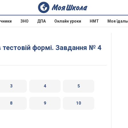
учники
ЗНО
ДПА
Онлайн уроки
НМТ
Моя їдаль
в тестовій формі. Завдання № 4
3
4
5
8
9
10