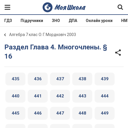
ГДЗ
Підручники
ЗНО
ДПА
Онлайн уроки
НМ
Алгебра 7 клас О. Г. Мордковіч 2003
Раздел Глава 4. Многочлены. §
16
435
436
437
438
439
440
441
442
443
444
445
446
447
448
449