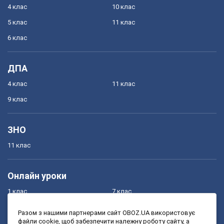
4 клас
10 клас
5 клас
11 клас
6 клас
ДПА
4 клас
11 клас
9 клас
ЗНО
11 клас
Онлайн уроки
1 клас
7 клас
2 клас
8 клас
Разом з нашими партнерами сайт OBOZ.UA використовує
файли cookie, щоб забезпечити належну роботу сайту, а
3 клас
9 клас