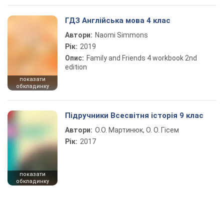
ГДЗ Англійська мова 4 клас
Автори:
Naomi Simmons
Рік:
2019
Опис:
Family and Friends 4 workbook 2nd
edition
показати
обкладинку
Підручники Всесвітня історія 9 клас
Автори:
О.О. Мартинюк, О. О. Гісем
Рік:
2017
показати
обкладинку