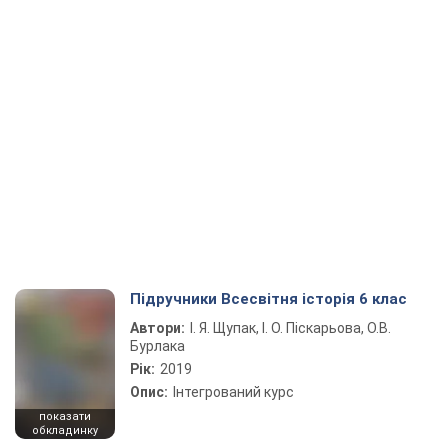
Підручники Всесвітня історія 6 клас
Автори:
І. Я. Щупак, І. О. Піскарьова, О.В.
Бурлака
Рік:
2019
Опис:
Інтегрований курс
показати
обкладинку