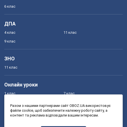
6 клас
ДПА
4 клас
11 клас
9 клас
ЗНО
11 клас
Онлайн уроки
1 клас
7 клас
2 клас
8 клас
Разом з нашими партнерами сайт OBOZ.UA використовує
файли cookie, щоб забезпечити належну роботу сайту, а
3 клас
9 клас
контент та реклама відповідали вашим інтересам.
4 клас
10 клас