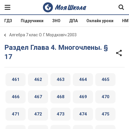
ГДЗ
Підручники
ЗНО
ДПА
Онлайн уроки
НМ
Алгебра 7 клас О. Г. Мордковіч 2003
Раздел Глава 4. Многочлены. §
17
461
462
463
464
465
466
467
468
469
470
471
472
473
474
475