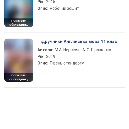
Рік:
2015
Опис:
Робочий зошит
показати
обкладинку
Підручники Англійська мова 11 клас
Автори:
М.А. Нерсісян, А. О. Піроженко
Рік:
2019
Опис:
Рівень стандарту
показати
обкладинку