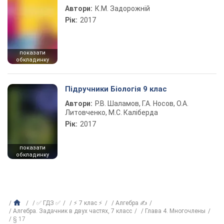
Автори:
К.М. Задорожній
Рік:
2017
показати
обкладинку
Підручники Біологія 9 клас
Автори:
Р.В. Шаламов, Г.А. Носов, О.А.
Литовченко, М.С. Каліберда
Рік:
2017
показати
обкладинку
✅ ГДЗ ✅
⚡ 7 клас ⚡
Алгебра ✍
Алгебра. Задачник в двух частях, 7 класс
Глава 4. Многочлены
§ 17