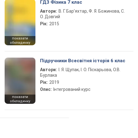
ГДЗ Фізика 7 клас
Автори:
В. Г. Бар’яхтар, Ф. Я. Божинова, С.
О. Довгий
Рік:
2015
показати
обкладинку
Підручники Всесвітня історія 6 клас
Автори:
І. Я. Щупак, І. О. Піскарьова, О.В.
Бурлака
Рік:
2019
Опис:
Інтегрований курс
показати
обкладинку