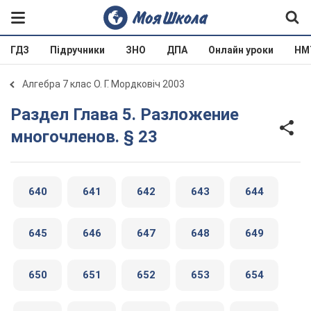
ГДЗ
Підручники
ЗНО
ДПА
Онлайн уроки
НМ
Алгебра 7 клас О. Г. Мордковіч 2003
Раздел Глава 5. Разложение
многочленов. § 23
640
641
642
643
644
645
646
647
648
649
650
651
652
653
654