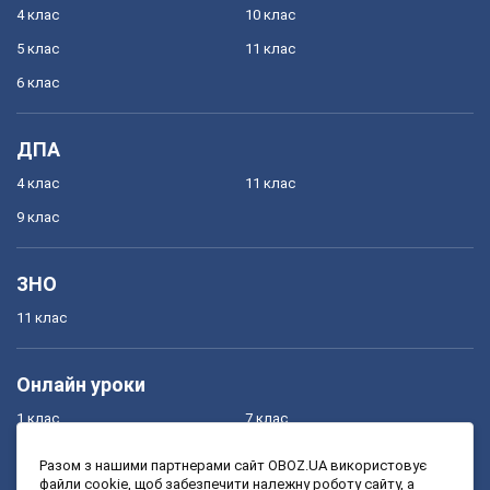
4 клас
10 клас
5 клас
11 клас
6 клас
ДПА
4 клас
11 клас
9 клас
ЗНО
11 клас
Онлайн уроки
1 клас
7 клас
2 клас
8 клас
Разом з нашими партнерами сайт OBOZ.UA використовує
файли cookie, щоб забезпечити належну роботу сайту, а
3 клас
9 клас