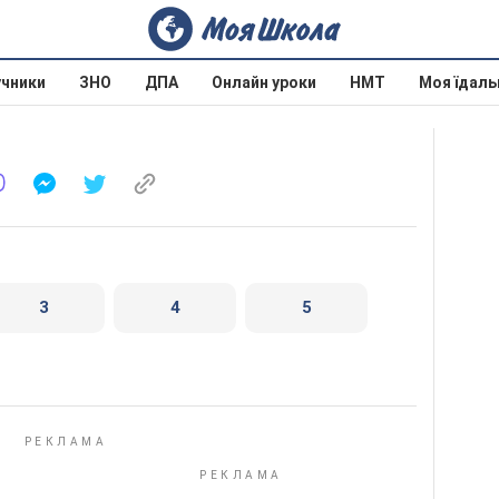
учники
ЗНО
ДПА
Онлайн уроки
НМТ
Моя їдаль
3
4
5