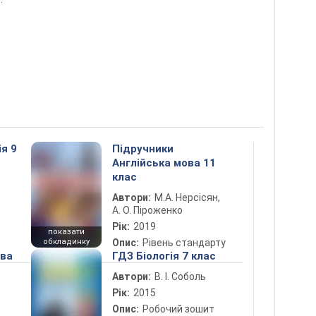
ія 9
Підручники
Англійська мова 11
клас
Автори:
М.А. Нерсісян,
А. О. Піроженко
Рік:
2019
показати
обкладинку
Опис:
Рівень стандарту
ова
ГДЗ Біологія 7 клас
Автори:
В. І. Соболь
Рік:
2015
Опис:
Робочий зошит