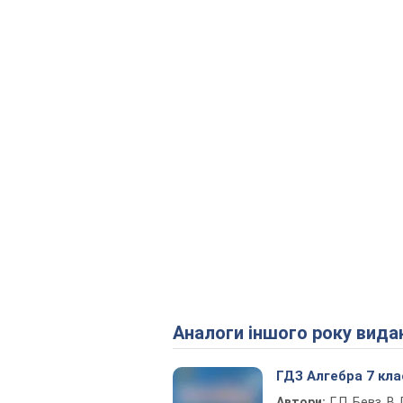
Аналоги іншого року вида
ГДЗ Алгебра 7 кла
Автори:
Г. П. Бевз, В. Г