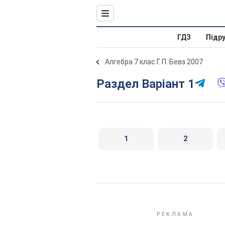
ГДЗ
Підр
Алгебра 7 клас Г. П. Бевз 2007
Раздел Варіант 1
1
2