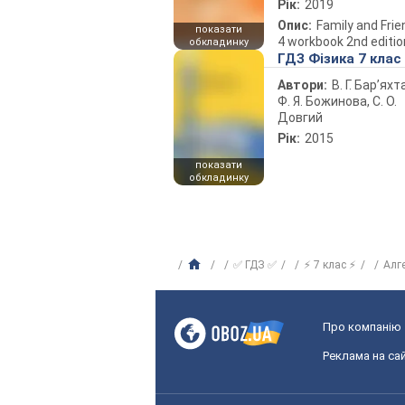
Рік:
2019
Опис:
Family and Fri
показати
4 workbook 2nd editio
обкладинку
ГДЗ Фізика 7 клас
Автори:
В. Г. Бар’яхт
Ф. Я. Божинова, С. О.
Довгий
Рік:
2015
показати
обкладинку
✅ ГДЗ ✅
⚡ 7 клас ⚡
Алг
Про компанію
Реклама на сай