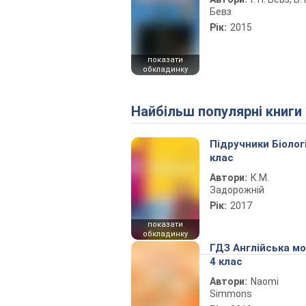
Бевз
Рік:
2015
показати
обкладинку
Найбільш популярні книги
Підручники Біолог
клас
Автори:
К.М.
Задорожній
Рік:
2017
показати
обкладинку
ГДЗ Англійська м
4 клас
Автори:
Naomi
Simmons