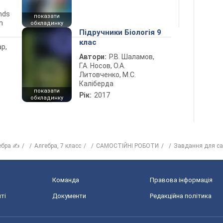
ends
показати
n
обкладинку
Підручники Біологія 9
клас
ар,
Автори:
Р.В. Шаламов,
Г.А. Носов, О.А.
Литовченко, М.С.
Каліберда
показати
Рік:
2017
обкладинку
ебра ✍
Алгебра, 7 класс
САМОСТІЙНІ РОБОТИ
Завдання для само
Команда
Правова інформація
ті
Документи
Редакційна політика