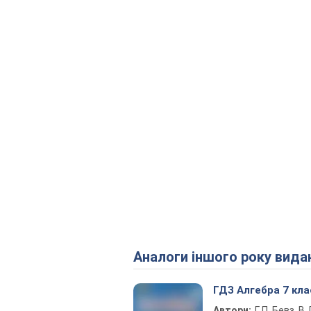
Аналоги іншого року вида
ГДЗ Алгебра 7 кла
Автори:
Г. П. Бевз, В. Г