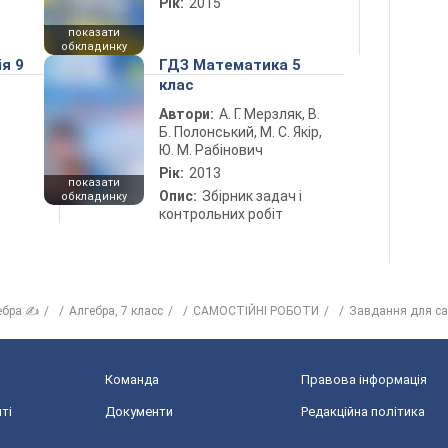
Рік:
2015
показати
обкладинку
ія 9
ГДЗ Математика 5
клас
Автори:
А. Г. Мерзляк, В.
Б. Полонський, М. С. Якір,
Ю. М. Рабінович
Рік:
2013
показати
Опис:
Збірник задач і
обкладинку
контрольних робіт
ебра ✍
Алгебра, 7 класс
САМОСТІЙНІ РОБОТИ
Завдання для само
Команда
Правова інформація
ті
Документи
Редакційна політика