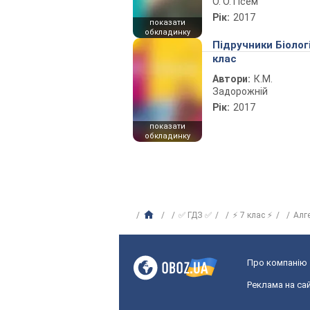
О. О. Гісем
Рік:
2017
показати
обкладинку
Підручники Біолог
клас
Автори:
К.М.
Задорожній
Рік:
2017
показати
обкладинку
✅ ГДЗ ✅
⚡ 7 клас ⚡
Алг
Про компанію
Реклама на сай