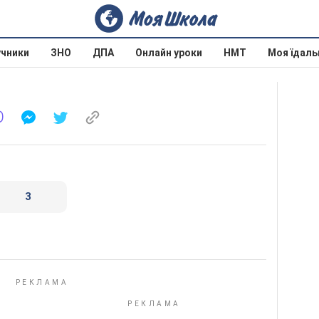
учники
ЗНО
ДПА
Онлайн уроки
НМТ
Моя їдаль
3