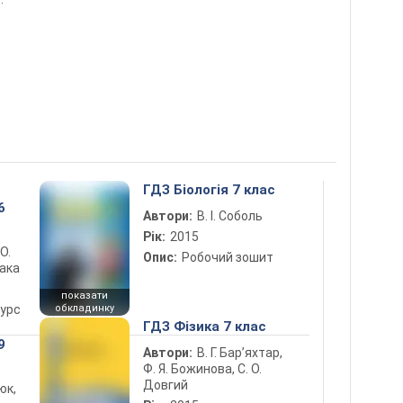
ГДЗ Біологія 7 клас
6
Автори:
В. І. Соболь
Рік:
2015
 О.
Опис:
Робочий зошит
лака
показати
курс
обкладинку
ГДЗ Фізика 7 клас
9
Автори:
В. Г. Бар’яхтар,
Ф. Я. Божинова, С. О.
Довгий
юк,