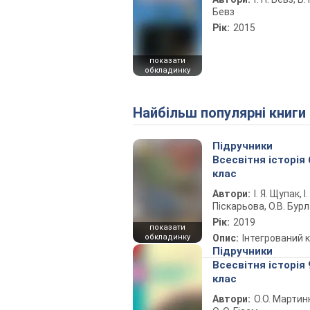
Бевз
Рік:
2015
показати
обкладинку
Найбільш популярні книги
Підручники
Всесвітня історія 
клас
Автори:
І. Я. Щупак, І.
Піскарьова, О.В. Бур
Рік:
2019
показати
обкладинку
Опис:
Інтегрований 
Підручники
Всесвітня історія 
клас
Автори:
О.О. Мартин