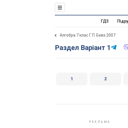
ГДЗ
Підр
Алгебра 7 клас Г. П. Бевз 2007
Раздел Варіант 1
1
2