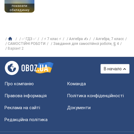
показати
обкладинку
✅ ГДЗ ✅
⚡ 7 клас ⚡
Алгебра ✍
Алгебра, 7 класс
САМОСТІЙНІ РОБОТИ
Завдання для самостійної роботи, § 4
Варіант 2
В начало
Про компанію
Команда
Правова інформація
Політика конфіденційності
Реклама на сайті
Документи
Редакційна політика