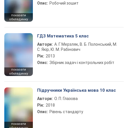
Опис:
Робочий зошит
показати
обкладинку
ГДЗ Математика 5 клас
Автори:
А. Г. Мерзляк, В. Б. Полонський, М.
С. Якір, Ю. М. Рабінович
Рік:
2013
Опис:
Збірник задач і контрольних робіт
показати
обкладинку
Підручники Українська мова 10 клас
Автори:
О. П. Глазова
Рік:
2018
Опис:
Рівень стандарту
показати
обкладинку