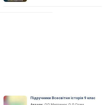
Підручники Всесвітня історія 9 клас
Автори:
О.О. Мартинюк, О. О. Гісем