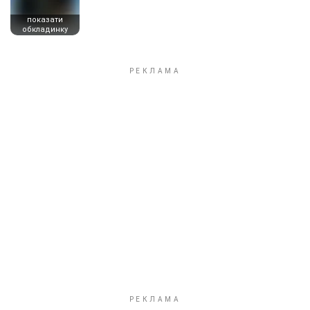
показати
обкладинку